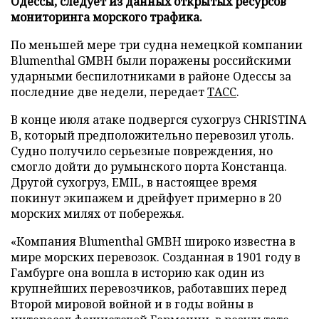
Одессы, следует из данных открытых ресурсов
мониторинга морского трафика.
По меньшей мере три судна немецкой компании
Blumenthal GMBH были поражены российскими
ударными беспилотниками в районе Одессы за
последние две недели, передает
ТАСС
.
В конце июля атаке подвергся сухогруз CHRISTINA
B, который предположительно перевозил уголь.
Судно получило серьезные повреждения, но
смогло дойти до румынского порта Констанца.
Другой сухогруз, EMIL, в настоящее время
покинут экипажем и дрейфует примерно в 20
морских милях от побережья.
«Компания Blumenthal GMBH широко известна в
мире морских перевозок. Созданная в 1901 году в
Гамбурге она вошла в историю как один из
крупнейших перевозчиков, работавших перед
Второй мировой войной и в годы войны в