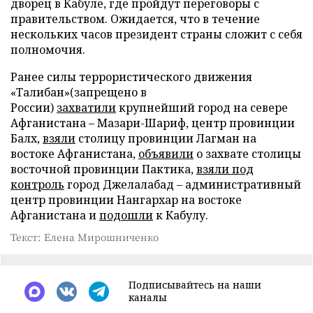
дворец в Кабуле, где пройдут переговоры с
правительством. Ожидается, что в течение
нескольких часов президент страны сложит с себя
полномочия.
Ранее силы террористического движения
«Талибан»(запрещено в
России)
захватили
крупнейший город на севере
Афганистана – Мазари-Шариф, центр провинции
Балх,
взяли
столицу провинции Лагман на
востоке Афганистана,
объявили
о захвате столицы
восточной провинции Пактика,
взяли под
контроль
город Джелалабад – административный
центр провинции Нангархар на востоке
Афганистана и
подошли
к Кабулу.
Текст: Елена Мирошниченко
Подписывайтесь на наши
каналы