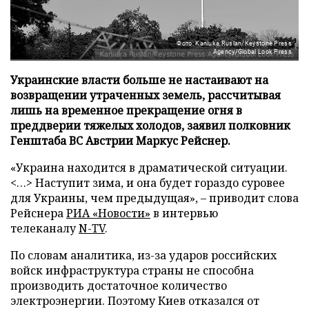
Фото: Kaniuka Ruslan/Keystone Press
Agency/Global Look Press
Украинские власти больше не настаивают на
возвращении утраченных земель, рассчитывая
лишь на временное прекращение огня в
преддверии тяжелых холодов, заявил полковник
Генштаба ВС Австрии Маркус Рейснер.
«Украина находится в драматической ситуации.
<…> Наступит зима, и она будет гораздо суровее
для Украины, чем предыдущая», – приводит слова
Рейснера
РИА «Новости»
в интервью
телеканалу
N-TV
.
По словам аналитика, из-за ударов российских
войск инфраструктура страны не способна
производить достаточное количество
электроэнергии. Поэтому Киев отказался от