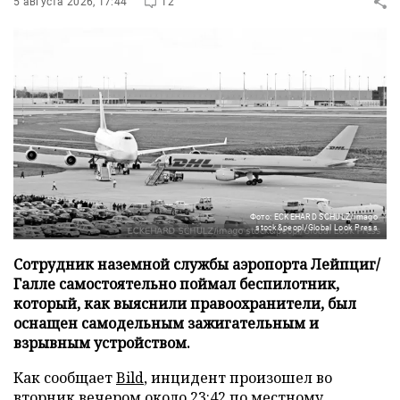
5 августа 2026, 17:44
12
Фото: ECKEHARD SCHULZ/imago
stock&peopl/Global Look Press
Сотрудник наземной службы аэропорта Лейпциг/
Галле самостоятельно поймал беспилотник,
который, как выяснили правоохранители, был
оснащен самодельным зажигательным и
взрывным устройством.
Как сообщает
Bild
, инцидент произошел во
вторник вечером около 23:42 по местному