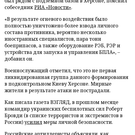
был рядом с подземной базой в Херсоне, пояснил
собеседник
РИА «Новости»
.
«В результате огневого воздействия было
полностью уничтожено более взвода личного
состава противника, вероятно несколько
иностранных специалистов, пара тонн
боеприпасов, а также оборудование РЭБ, РЭР и
устройства для запуска и управления БПЛА», –
добавил он.
Военнослужащий отметил, что это не первая
ликвидированная группа данного формирования
в подконтрольном Киеву Херсоне. Мирные
жители в результате атаки не пострадали.
Как писала газета ВЗГЛЯД, в прошлом месяце
командир украинских беспилотных сил Роберт
Бровди (в списке террористов и экстремистов в
России)
усилил
меры личной безопасности.
Российские артиллеристы
объясняли
, как