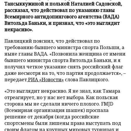
Тансыккужиной и полькой Наталией Садовской,
рассказал, что действовал по указанию главы
Всемирного антидопингового агентства (ВАДА)
Витольда Баньки, и признал, что «это выглядит
некрасиво».
Павлицкий пояснил, что действовал по
требованию бывшего министра спорта Польши, а
ныне главы ВАДА. «Позвонила женщина от имени
бывшего министра спорта Витольда Баньки, и я
получил четкое указание снять российский флаг
даже несмотря на то, что партия продолжается», –
передает
РИА «Новости»
слова Павлицкого.
«Это выглядит некрасиво. Я не знал, как Тамара
отреагирует, но у нас нет выбора. Как польская
сторона мы не сделали ничего плохого. FMJD
(Всемирная организация шашек) проспала
решение от декабря (когда российские
спортсмены были лишены права выступать под
своим флагом на крупных мировых турнирах и