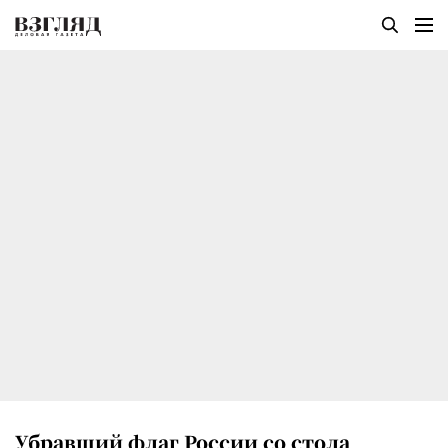
Убравший флаг России со стола