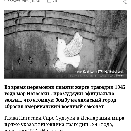
9 августа 2026, 06:43
23
Фото: Keith Levit/STRKHL/Global Look
Press
Во время церемонии памяти жертв трагедии 1945
года мэр Нагасаки Сиро Судзуки официально
заявил, что атомную бомбу на японский город
сбросил американский военный самолет.
Глава Нагасаки Сиро Судзуки в Декларации мира
прямо указал виновника трагедии 1945 года,
передает
РИА «Новости»
.