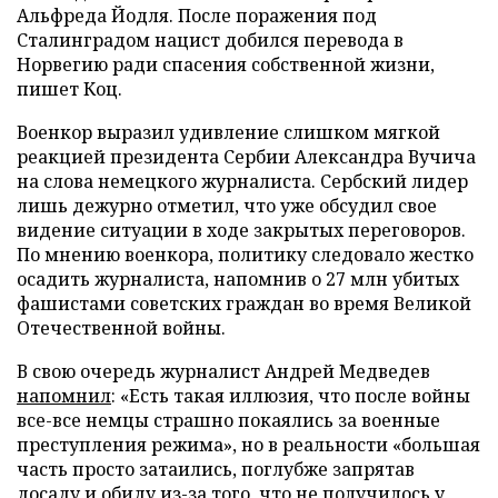
Альфреда Йодля. После поражения под
Сталинградом нацист добился перевода в
Норвегию ради спасения собственной жизни,
пишет Коц.
Военкор выразил удивление слишком мягкой
реакцией президента Сербии Александра Вучича
на слова немецкого журналиста. Сербский лидер
лишь дежурно отметил, что уже обсудил свое
видение ситуации в ходе закрытых переговоров.
По мнению военкора, политику следовало жестко
осадить журналиста, напомнив о 27 млн убитых
фашистами советских граждан во время Великой
Отечественной войны.
В свою очередь журналист Андрей Медведев
напомнил
: «Есть такая иллюзия, что после войны
все-все немцы страшно покаялись за военные
преступления режима», но в реальности «большая
часть просто затаились, поглубже запрятав
досаду и обиду из-за того, что не получилось у