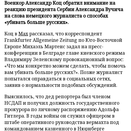
Военкор Александр Коц обратил внимание на
реакцию президента Сербии Александра Вучича
на слова немецкого журналиста о способах
«убивать больше русских».
Коц в
Мах
рассказал, что корреспондент
Frankfurter Allgemeine Zeitung по Юго-Восточной
Европе Михаэль Мартенс задал на пресс-
конференции в Белграде главе киевского режима
Владимиру Зеленскому провокационный вопрос:
«Что мы конкретно можем сделать, чтобы помочь
вам убивать больше русских?». Позже журналист
попытался оправдаться в социальных сетях,
заявив о нормальности подобных обсуждений.
Выяснилось, что дед репортера был членом
НСДАП и получил должность государственного
прокурора по личному распоряжению Адольфа
Гитлера. В годы войны он служил офицером в
штабе оперативного руководства вермахта под
командованием казненного в Нюрнберге