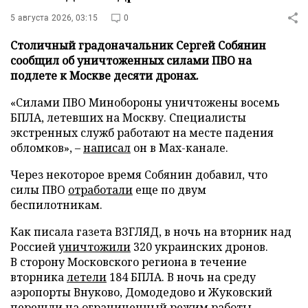
5 августа 2026, 03:15
0
Столичный градоначальник Сергей Собянин
сообщил об уничтоженных силами ПВО на
подлете к Москве десяти дронах.
«Силами ПВО Минобороны уничтожены восемь
БПЛА, летевших на Москву. Специалисты
экстренных служб работают на месте падения
обломков», –
написал
он в Max-канале.
Через некоторое время Собянин добавил, что
силы ПВО
отработали
еще по двум
беспилотникам.
Как писала газета ВЗГЛЯД, в ночь на вторник над
Россией
уничтожили
320 украинских дронов.
В сторону Московского региона в течение
вторника
летели
184 БПЛА. В ночь на среду
аэропорты Внуково, Домодедово и Жуковский
перешли
на ограниченный режим работы.