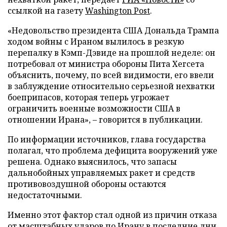
ссылкой на газету
Washington Post
.
«Недовольство президента США Дональда Трампа
ходом войны с Ираном вылилось в резкую
перепалку в Кэмп-Дэвиде на прошлой неделе: он
потребовал от министра обороны Пита Хегсета
объяснить, почему, по всей видимости, его ввели
в заблуждение относительно серьезной нехватки
боеприпасов, которая теперь угрожает
ограничить военные возможности США в
отношении Ирана», – говорится в публикации.
По информации источников, глава государства
полагал, что проблема дефицита вооружений уже
решена. Однако выяснилось, что запасы
дальнобойных управляемых ракет и средств
противовоздушной обороны остаются
недостаточными.
Именно этот фактор стал одной из причин отказа
от масштабных ударов по Ирану в последние дни.