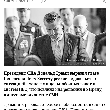
6 августа 2026, 08:21
2
Фото: Andrew Thomas/CNP/Global
Look Press
Президент США Дональд Трамп выразил главе
Пентагона Питу Хегсету резкое недовольство
ситуацией с запасами дальнобойных ракет и
систем ПВО, что повлияло на решения по Ирану,
пишут американские СМИ.
Трамп потребовал от Хегсета объяснений в связи с
нехваткой ракет, передает
РИА «Новости»
со