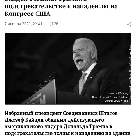
подстрекательстве к нападению на
Конгресс США
7 января 2021, 22:41
28
Фото: Al Drago/
Consolidated News Photos/
Global Look Press
Избранный президент Соединенных Штатов
Джозеф Байден обвинил действующего
американского лидера Дональда Трампа в
подстрекательстве толпы к нападению на здание