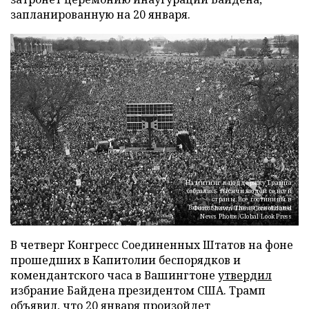
запланированную на 20 января.
На митинг в поддержку Трампа
собрались тысячи людей со всей
страны. Все гостиницы в
Вашингтоне были переполнены
Фото: Shawn Thew/Consolidated
News Photos/Global Look Press
В четверг Конгресс Соединенных Штатов на фоне
прошедших в Капитолии беспорядков и
комендантского часа в Вашингтоне
утвердил
избрание Байдена президентом США. Трамп
объявил, что 20 января
произойдет