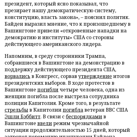
президент, который ясно показывал, что
презирает нашу демократическую систему,
конституцию, власть закона», – пояснил политик.
Байден выразил мнение, что к произошедшему в
Вашингтоне привели «откровенные нападки на
демократию и институты» США со стороны
действующего американского лидера.
Напомним, в среду сторонники Трампа,
собравшиеся в Вашингтоне на демонстрацию в
поддержку действующего президента США,
ворвались
в Конгресс, сорвав
утверждение
итогов
президентских выборов. В ходе протестов в
Вашингтоне
погибли
четыре человека, одна из
женщин погибла после выстрела сотрудника
полиции Капитолия. Кроме того, в результате
стрельбы
в Капитолии
погибла
ветеран ВВС США
Эшли Бэббитт
. В связи с
беспорядками
в
Вашингтоне
ввели
режим чрезвычайной
ситуации продолжительностью 15 дней, который
затронет церемонию инаугурации Байдена,