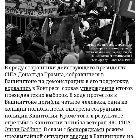
При начале штурма сотрудники
правоохранительных органов
почти не оказали нападающим
никакого сопротивления
Фото: Joel Marklund/Keystone
Press Agency/Global Look Press
В среду сторонники действующего президента
США Дональда Трампа, собравшиеся в
Вашингтоне на демонстрацию в его поддержку,
ворвались
в Конгресс, сорвав
утверждение
итогов
президентских выборов. В ходе протестов в
Вашингтоне
погибли
четыре человека, одна из
женщин погибла после выстрела сотрудника
полиции Капитолия. Кроме того, в результате
стрельбы
в Капитолии
погибла
ветеран ВВС США
Эшли Бэббитт
. В связи с
беспорядками
режим
чрезвычайной ситуации
введен
в Вашингтоне на