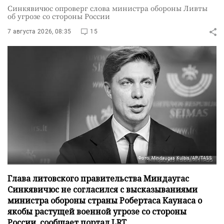
Синкявичюс опроверг слова министра обороны Ливты
об угрозе со стороны России
7 августа 2026, 08:35
15
Фото: Mindaugas Kulbis/AP/TASS
Глава литовского правительства Миндаугас
Синкявичюс не согласился с высказываниями
министра обороны страны Робертаса Каунаса о
якобы растущей военной угрозе со стороны
России, сообщает портал LRT.