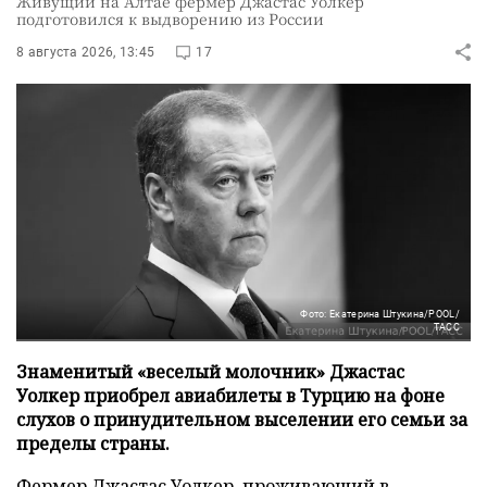
Живущий на Алтае фермер Джастас Уолкер
подготовился к выдворению из России
8 августа 2026, 13:45
17
Фото: Екатерина Штукина/POOL/
ТАСС
Знаменитый «веселый молочник» Джастас
Уолкер приобрел авиабилеты в Турцию на фоне
слухов о принудительном выселении его семьи за
пределы страны.
Фермер Джастас Уолкер, проживающий в