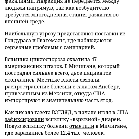
фекалиями. Инфекция не передается между
людьми напрямую, так как возбудителю
требуется многодневная стадия развития во
внешней среде.
Наибольшую угрозу представляют поставки из
Гондураса и Гватемалы, где наблюдаются
серьезные проблемы с санитарией.
Вспышка циклоспороза охватила 47
американских штатов. В Мичигане, который
пострадал сильнее всего, двое пациентов
скончались. Местные власти
связали
распространение
болезни с салатом Айсберг,
привезенным из Мексики, откуда США
импортируют и значительную часть ягод.
Как писала газета ВЗГЛЯД, в начале июля в США
зафиксировали
вспышку «взрывной» диареи.
Новую вспышку болезни
отметили
в Мичигане,
где
заразились
более 12,4 тыс. человек.