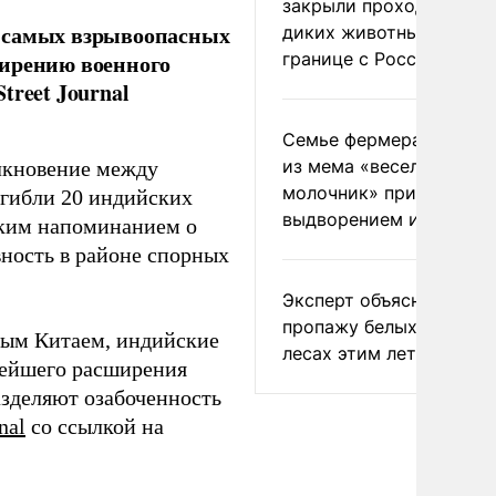
закрыли проходы для
з самых взрывоопасных
диких животных на
границе с Россией
ширению военного
treet Journal
Семье фермера Уолкер
из мема «веселый
лкновение между
молочник» пригрозили
огибли 20 индийских
выдворением из Росси
рким напоминанием о
вность в районе спорных
Эксперт объяснил
пропажу белых грибов 
ным Китаем, индийские
лесах этим летом
нейшего расширения
азделяют озабоченность
nal
со ссылкой на