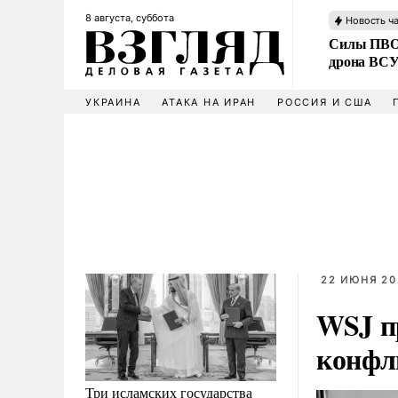
8 августа, суббота
Новость ч
Силы ПВО 
дрона ВС
УКРАИНА
АТАКА НА ИРАН
РОССИЯ И США
22 ИЮНЯ 202
WSJ п
конфл
Три исламских государства