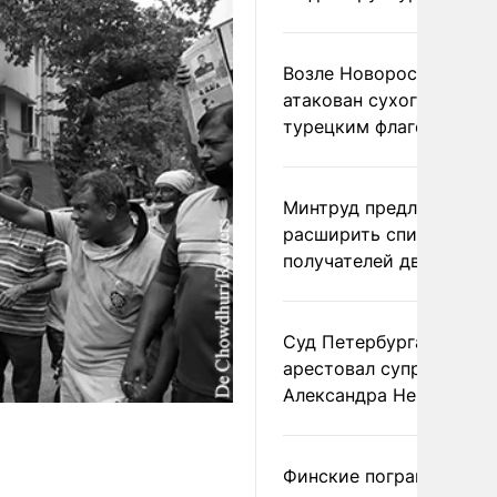
Возле Новороссийска
атакован сухогруз под
турецким флагом
Минтруд предложил
расширить список
получателей двух пенс
Суд Петербурга заочно
арестовал супругу
Александра Невзорова
Финские пограничники