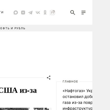
ТИ
НЕФТЬ И РУБЛЬ
ГЛАВНОЕ
 США из-за
«Нафтогаз» Украины
остановил добычу нефт
газа из-за повреждения
инфраструктуры