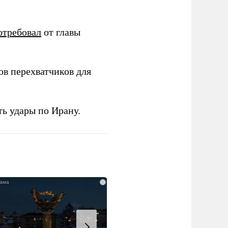
отребовал
от главы
в перехватчиков для
ь удары по Ирану.
i