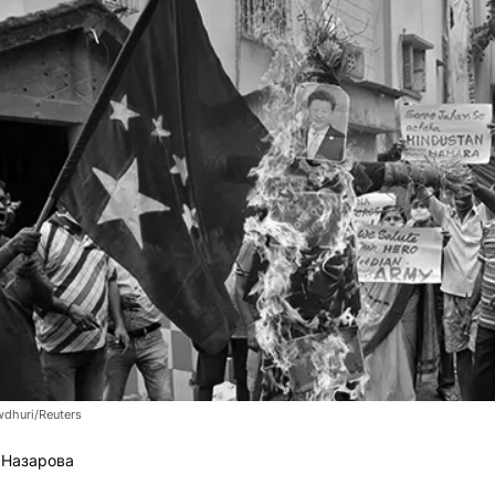
dhuri/Reuters
 Назарова