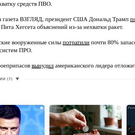
хватку средств ПВО.
а газета ВЗГЛЯД, президент США Дональд Трамп
п
Пита Хегсета объяснений из-за нехватки ракет.
ские вооруженные силы
потратили
почти 80% запасо
систем ПРО.
боеприпасов
вынудил
американского лидера отложит
И (7)
▼
i
i