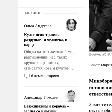
МНЕНИЯ
Ольга Андреева
Культ психотравмы
разрушает и человека, и
народ
Обиды на этот жестокий мир,
@ AdMedia/CNP/G
разрушающий нас, таких
хрупких и ранимых,
Tекст:
Мария
становятся новым культом,
постепенно вытесняя и
6 комментариев
отменяя традиционное
Миноборо
требование к человеку – быть
истощения
мужественным и твердым под
ответстве
ударами судьбы, брать на себя
Александр Тимохин
ответственность, помогать
Заместите
Безэкипажный корабль –
слабым, идти вперед и
задача со многими
из-за деф