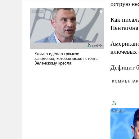
острую не
американские арсеналы.
Сложившаяся ситуация
означает многолетний период
Как писал
уязвимости США, например,
Пентагона 
перед Китаем.
Американ
ключевых 
Дефицит 
КОММЕНТАРИ