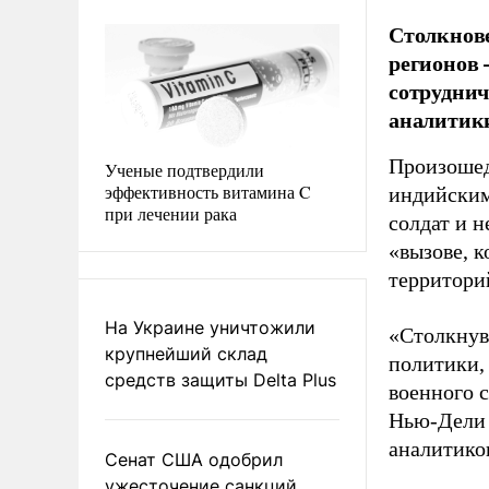
Столкнов
регионов 
сотруднич
аналитик
Произошед
Ученые подтвердили
эффективность витамина C
индийским
при лечении рака
солдат и 
«вызове, 
территорий
На Украине уничтожили
«Столкнув
крупнейший склад
политики,
средств защиты Delta Plus
военного 
Нью-Дели 
аналитико
Сенат США одобрил
ужесточение санкций