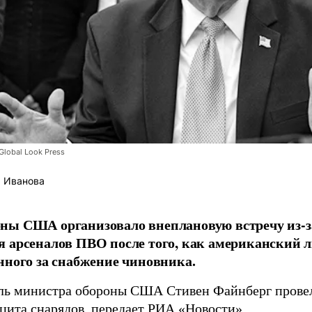
lobal Look Press
 Иванова
ны США организовало внеплановую встречу из-з
 арсеналов ПВО после того, как американский л
нного за снабжение чиновника.
ль министра обороны США Стивен Файнберг провел
ицита снарядов, передает
РИА «Новости»
.