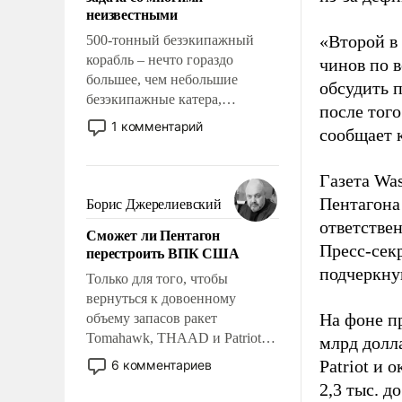
адаптироваться.
неизвестными
«Второй в
500-тонный безэкипажный
корабль – нечто гораздо
чинов по 
большее, чем небольшие
обсудить 
безэкипажные катера,
после того
применение которых уже
1 комментарий
сообщает 
стало обыденностью. Задача по
созданию такого корабля очень
сложна и амбициозна. Однако
Газета Was
и ее реализация радикально
Пентагона
Борис Джерелиевский
поднимет наши боевые
ответстве
Сможет ли Пентагон
возможности.
Пресс-сек
перестроить ВПК США
подчеркнув
Только для того, чтобы
вернуться к довоенному
На фоне п
объему запасов ракет
Tomahawk, THAAD и Patriot
млрд долла
США потребуется более трех
Patriot и 
6 комментариев
лет. Даже небольшая война с
2,3 тыс. д
Ираном опустошила