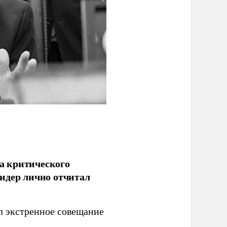
а критического
идер лично отчитал
 экстренное совещание