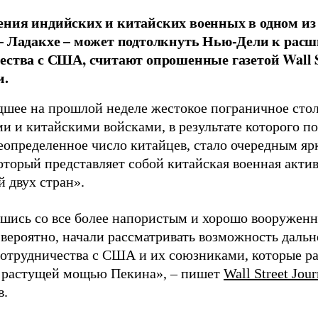
ения индийских и китайских военных в одном и
– Ладакхе – может подтолкнуть Нью-Дели к рас
ества с США, считают опрошенные газетой Wall S
и.
шее на прошлой неделе жестокое пограничное сто
и и китайскими войсками, в результате которого п
неопределенное число китайцев, стало очередным я
который представляет собой китайская военная акти
 двух стран».
шись со все более напористым и хорошо вооружен
 вероятно, начали рассматривать возможность даль
сотрудничества с США и их союзниками, которые р
растущей мощью Пекина», – пишет
Wall Street Jour
в.