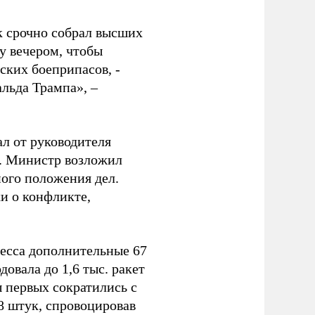
к срочно собрал высших
у вечером, чтобы
ских боеприпасов, -
альда Трампа», –
ал от руководителя
т. Министр возложил
ного положения дел.
и о конфликте,
ресса дополнительные 67
овала до 1,6 тыс. ракет
ы первых сократились с
78 штук, спровоцировав