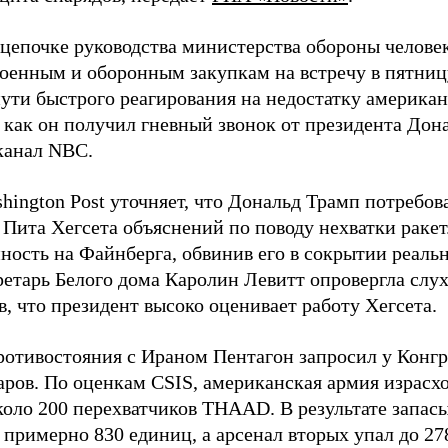
 цепочке руководства министерства обороны челове
военным и оборонным закупкам на встречу в пятниц
пути быстрого реагирования на недостатку американ
 как он получил гневный звонок от президента Дон
канал NBC.
hington Post уточняет, что Дональд Трамп потребов
 Пита Хегсета объяснений по поводу нехватки раке
нность на Файнберга, обвинив его в сокрытии реаль
ретарь Белого дома Каролин Левитт опровергла слух
, что президент высоко оценивает работу Хегсета.
ротивостояния с Ираном Пентагон запросил у Конг
ров. По оценкам CSIS, американская армия израсход
около 200 перехватчиков THAAD. В результате запас
о примерно 830 единиц, а арсенал вторых упал до 2