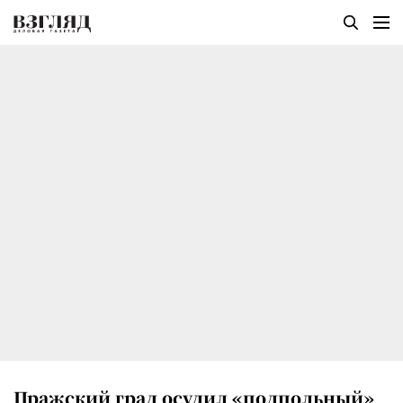
Пражский град осудил «подпольный»