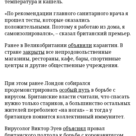
температура и кашель.
«По рекомендации главного санитарного врача я
прошел тесты, которые оказались
положительными. Поэтому я работаю из дома, я
самоизолировался», – сказал британский премьер.
Ранее в Великобритании
объявили
карантин. В
стране
закрыты
все непродовольственные
магазины, рестораны, кафе, бары, спортивные
центры и другие общественные учреждения.
При этом ранее Лондон собирался
продемонстрировать
особый путь
в борьбе с
вирусом. Британские власти считали, что спасать
нужно только стариков, а большинство остальных
жителей переболеют «на ногах» – и тогда у
британцев появится коллективный иммунитет.
Вирусолог Виктор Зуев
объяснял
провал
британского подхода к борьбе с коронавирусом,