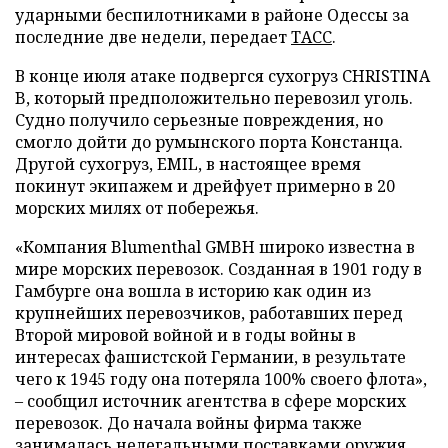
ударными беспилотниками в районе Одессы за
последние две недели, передает
ТАСС
.
В конце июля атаке подвергся сухогруз CHRISTINA
B, который предположительно перевозил уголь.
Судно получило серьезные повреждения, но
смогло дойти до румынского порта Констанца.
Другой сухогруз, EMIL, в настоящее время
покинут экипажем и дрейфует примерно в 20
морских милях от побережья.
«Компания Blumenthal GMBH широко известна в
мире морских перевозок. Созданная в 1901 году в
Гамбурге она вошла в историю как один из
крупнейших перевозчиков, работавших перед
Второй мировой войной и в годы войны в
интересах фашистской Германии, в результате
чего к 1945 году она потеряла 100% своего флота»,
– сообщил источник агентства в сфере морских
перевозок. До начала войны фирма также
занималась нелегальными поставками оружия