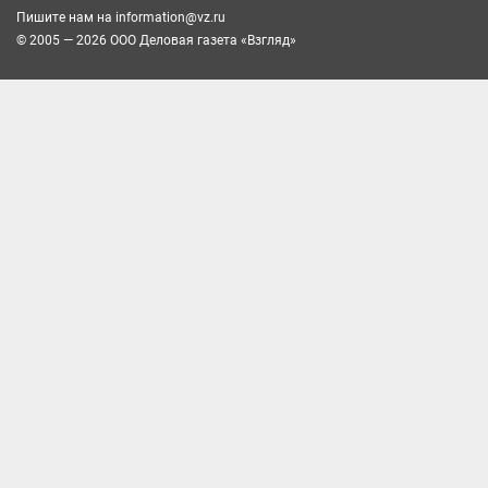
Пишите нам на
information@vz.ru
© 2005 — 2026 ООО Деловая газета «Взгляд»