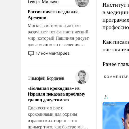
Геворг Мирзаян
Институт 
означает многолетний период
Россия ничего не должна
в медицине
уязвимости США, например,
Армении
перед Китаем.
программе
Москва системно и жестко
профессио
разрушает тот фантастический
мир, который Пашинян рисует
Как писал
для армянского населения.
наставнич
Мир, где политические
17 комментариев
прожекты будут безусловно
Ранее глав
оплачиваться за счет
российских
налогоплательщиков и где
КОММЕНТАРИ
Тимофей Бордачёв
Еревану за свои поступки не
«Большая крокодила» из
нужно отвечать.
Израиля показала проблему
границ допустимого
Дискуссия о рве с
крокодилами для охраны
израильских тюрем – это
пример того, как быстро мы