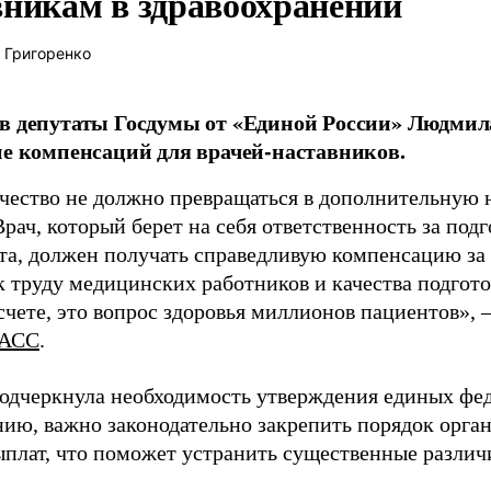
вникам в здравоохранении
 Григоренко
в депутаты Госдумы от «Единой России» Людми
ие компенсаций для врачей-наставников.
чество не должно превращаться в дополнительную
Врач, который берет на себя ответственность за под
та, должен получать справедливую компенсацию за э
 труду медицинских работников и качества подготов
чете, это вопрос здоровья миллионов пациентов», 
АСС
.
одчеркнула необходимость утверждения единых фед
нию, важно законодательно закрепить порядок орга
ыплат, что поможет устранить существенные различ