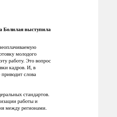
ла Болилая выступила
 неоплачиваемую
готовку молодого
ту работу. Это вопрос
ки кадров. И, в
– приводит слова
еральных стандартов.
низации работы и
ия между регионами.