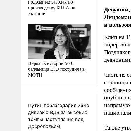
подземных заводах по
производству БПЛА на
Девушки, 
Украине
Линдеманн
и пользов
Клип на Ti
лидер «на
Поздняков
деаноними
Первая в истории 500-
балльница ЕГЭ поступила в
Часть из 
МФТИ
страницы 
сообщения
опубликов
напрямую к
Путин поблагодарил 76-ю
дивизию ВДВ за высокие
национали
темпы наступления под
Добропольем
Также утве