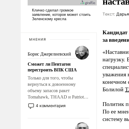
наста
Tекст:
Дарья
Кандидат 
за введен
МНЕНИЯ
«Наставни
Борис Джерелиевский
нагрузку. 
Сможет ли Пентагон
специалис
перестроить ВПК США
уважения к
Только для того, чтобы
конечном с
вернуться к довоенному
Болилой
Т
объему запасов ракет
Tomahawk, THAAD и Patriot
США потребуется более трех
Политик п
4 комментария
лет. Даже небольшая война с
По ее мне
Ираном опустошила
систему в
американские арсеналы.
Сложившаяся ситуация