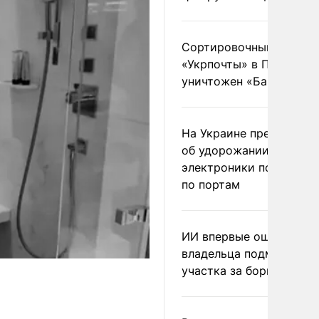
Сортировочный пункт
«Укрпочты» в Павлогра
уничтожен «Бандероль
На Украине предупреди
об удорожании китайс
электроники после уда
по портам
ИИ впервые оштрафова
владельца подмосковн
участка за борщевик