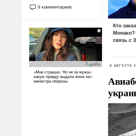
двигаемся по пути
9 комментариев
революционных изменений.
То, что несколько лет назад
было образом для
Кто зака
псевдонаучной фантастики,
Монако?
стало всерьез обсуждаемой
связь с 
идеей.
6 АВГУСТА 2
Авиаб
украи