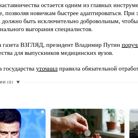
наставничества остается одним из главных инструм
, позволяя новичкам быстрее адаптироваться. При 
 должно быть исключительно добровольным, чтобы 
нального выгорания специалистов.
а газета ВЗГЛЯД, президент Владимир Путин
поруч
ества для выпускников медицинских вузов.
а государства
уточнил
правила обязательной отрабо
И (0)
▼
i
i