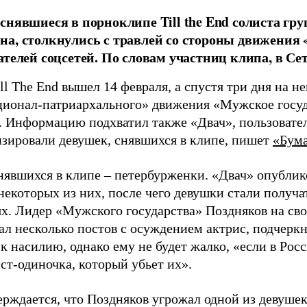
снявшиеся в порноклипе Till the End солиста г
а, столкнулись с травлей со стороны движения 
ателей соцсетей. По словам участниц клипа, в Се
ll The End вышел 14 февраля, а спустя три дня на н
ционал-патриархального» движения «Мужское госу
. Информацию подхватил также «Двач», пользовател
зировали девушек, снявшихся в клипе, пишет
«Бума
снявшихся в клипе – петербурженки. «Двач» опублик
некоторых из них, после чего девушки стали получа
х. Лидер «Мужского государства» Поздняков на сво
ал несколько постов с осуждением актрис, подчеркн
 насилию, однако ему не будет жалко, «если в Рос
ст-одиночка, который убьет их».
рждается, что Поздняков угрожал одной из девушек,