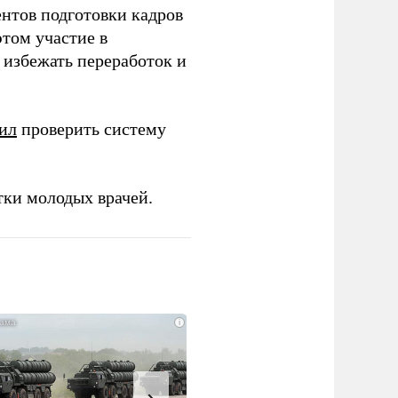
ентов подготовки кадров
этом участие в
избежать переработок и
ил
проверить систему
тки молодых врачей.
i