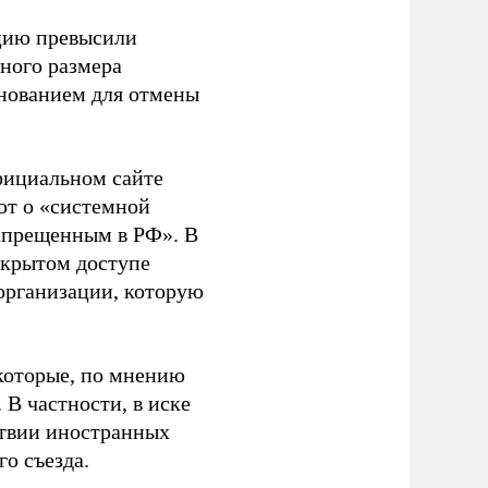
ацию превысили
ного размера
основанием для отмены
фициальном сайте
ют о «системной
апрещенным в РФ». В
ткрытом доступе
организации, которую
которые, по мнению
В частности, в иске
тствии иностранных
о съезда.