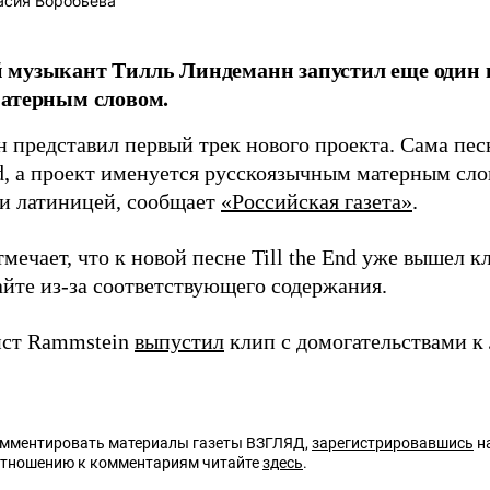
асия Воробьева
музыкант Тилль Линдеманн запустил еще один п
матерным словом.
 представил первый трек нового проекта. Сама пес
End, а проект именуется русскоязычным матерным сл
 и латиницей, сообщает
«Российская газета»
.
мечает, что к новой песне Till the End уже вышел к
айте из-за соответствующего содержания.
ист Rammstein
выпустил
клип с домогательствами к
омментировать материалы газеты ВЗГЛЯД,
зарегистрировавшись
на
отношению к комментариям читайте
здесь
.