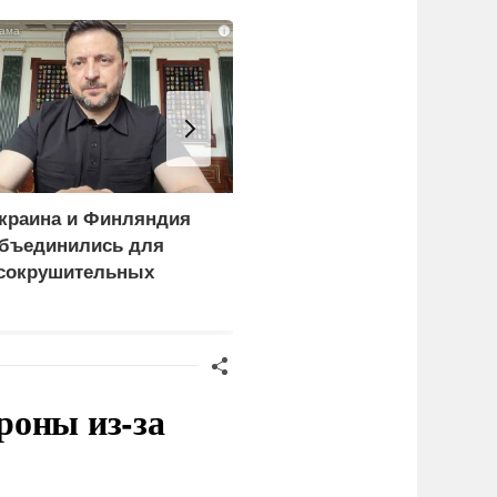
i
краина и Финляндия
Пощечина всей системе
бъединились для
правосудия: что
сокрушительных
натворил сын
анкций" против России
украинского олигарха
роны из-за