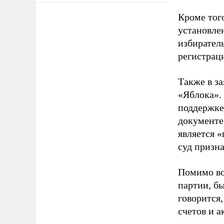
Кроме тог
установле
избиратель
регистрац
Также в з
«Яблока».
поддержке
документе
является 
суд призн
Помимо во
партии, б
говорится,
счетов и 