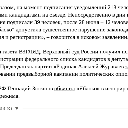
разом, на момент подписания уведомлений 218 чело
ми кандидатами на съезде. Непосредственно в дни 
я подписали 39 человек, после 28 июня – 12 челов
блоко" допустила существенное нарушение законода
 и регистрации», – говорится в исковом заявлении
а газета ВЗГЛЯД, Верховный суд России
получил
ис
гистрации федерального списка кандидатов в депут
 Председатель партии «Родина» Алексей Журавлев
з
вании предвыборной кампании политических оппо
РФ Геннадий Зюганов
обвинил
«Яблоко» в игнорир
 режима.
И (0)
▼