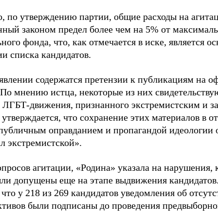
о, по утверждению партии, общие расходы на агит
нный законом предел более чем на 5% от максималь
ного фонда, что, как отмечается в иске, является 
ии списка кандидатов.
аявлении содержатся претензии к публикациям на о
 По мнению истца, некоторые из них свидетельству
 ЛГБТ-движения, признанного экстремистским и з
 утверждается, что сохранение этих материалов в о
«публичным оправданием и пропагандой идеологии 
ал экстремистской».
просов агитации, «Родина» указала на нарушения, 
ыли допущены еще на этапе выдвижения кандидатов. 
 что у 218 из 269 кандидатов уведомления об отсу
активов были подписаны до проведения предвыборног