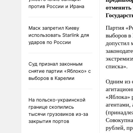
отменить 
против России и Ирана
Государст
Партия «Р
Маск запретил Киеву
использовать Starlink для
выборов в
ударов по России
допустил 
законодат
экстремиз
Суд признал законным
списка».
снятие партии «Яблоко» с
выборов в Карелии
Одним из 
агитацион
«Яблока» 
На польско-украинской
агентами,
границе скопились
(принадле
тысячи грузовиков из-за
Совокупная
закрытия портов
рублей, пр