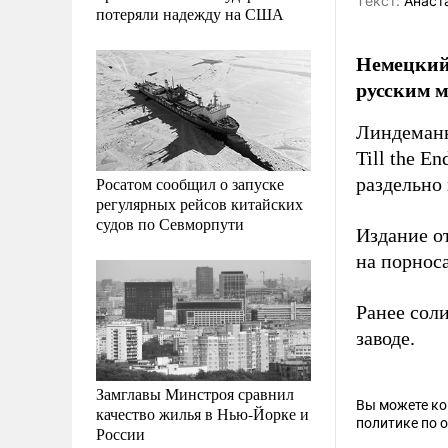
Tекст:
Анаст
потеряли надежду на США
Немецкий 
русским 
Линдеманн
Till the 
Росатом сообщил о запуске
раздельно
регулярных рейсов китайских
судов по Севморпути
Издание от
на порнос
Ранее сол
заводе.
Замглавы Минстроя сравнил
Вы можете к
качество жилья в Нью-Йорке и
политике по 
России