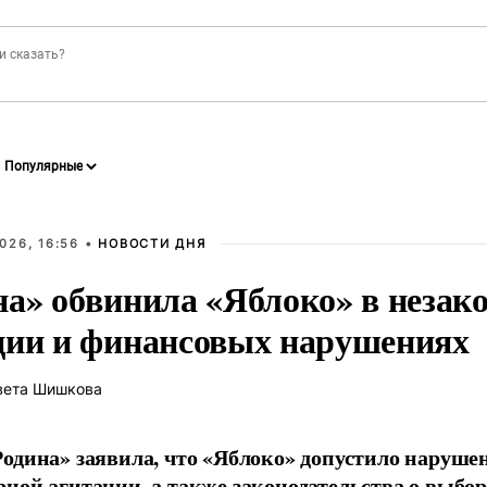
026, 16:56 •
НОВОСТИ ДНЯ
на» обвинила «Яблоко» в незак
ции и финансовых нарушениях
вета Шишкова
одина» заявила, что «Яблоко» допустило наруше
ной агитации, а также законодательства о выбор