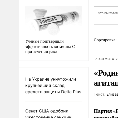
Сортировка:
Ученые подтвердили
эффективность витамина C
при лечении рака
7 АВГУСТА 2
«Роди
агита
На Украине уничтожили
крупнейший склад
средств защиты Delta Plus
Tекст:
Елиза
Партия «Р
Сенат США одобрил
предвыбор
ужесточение санкций