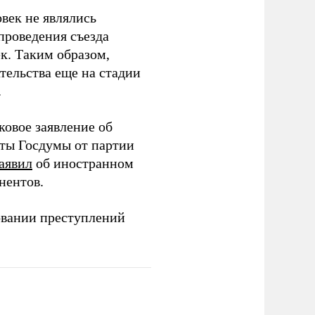
век не являлись
проведения съезда
ек. Таким образом,
тельства еще на стадии
.
ковое заявление об
аты Госдумы от партии
аявил
об иностранном
нентов.
овании преступлений