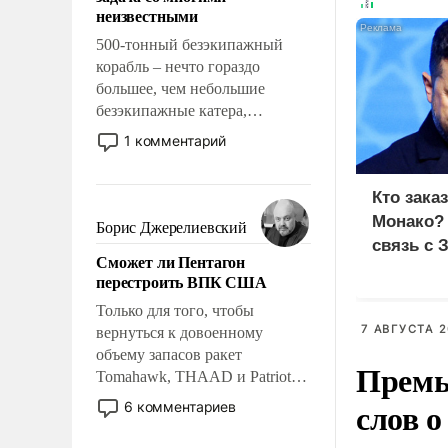
адаптироваться.
неизвестными
500-тонный безэкипажный
корабль – нечто гораздо
большее, чем небольшие
безэкипажные катера,
применение которых уже
1 комментарий
стало обыденностью. Задача по
созданию такого корабля очень
Кто зака
сложна и амбициозна. Однако
и ее реализация радикально
Монако?
Борис Джерелиевский
поднимет наши боевые
связь с 
Сможет ли Пентагон
возможности.
перестроить ВПК США
Только для того, чтобы
7 АВГУСТА 2
вернуться к довоенному
объему запасов ракет
Премь
Tomahawk, THAAD и Patriot
США потребуется более трех
слов о
6 комментариев
лет. Даже небольшая война с
Ираном опустошила