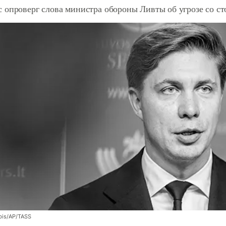
 опроверг слова министра обороны Ливты об угрозе со с
bis/AP/TASS