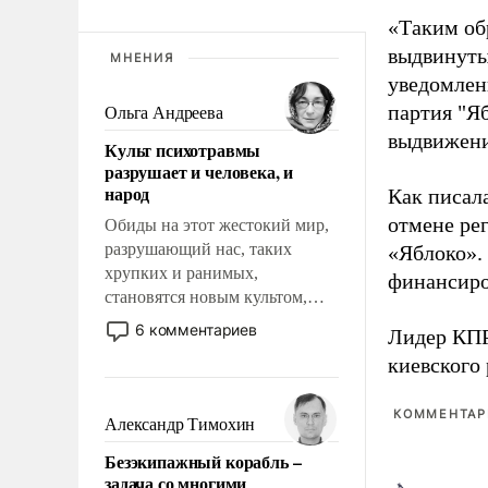
«Таким об
выдвинуты
МНЕНИЯ
уведомлени
партия "Я
Ольга Андреева
выдвижения
Культ психотравмы
разрушает и человека, и
народ
Как писал
отмене ре
Обиды на этот жестокий мир,
разрушающий нас, таких
«Яблоко».
хрупких и ранимых,
финансиро
становятся новым культом,
постепенно вытесняя и
6 комментариев
Лидер КП
отменяя традиционное
киевского
требование к человеку – быть
мужественным и твердым под
КОММЕНТАРИ
ударами судьбы, брать на себя
Александр Тимохин
ответственность, помогать
Безэкипажный корабль –
слабым, идти вперед и
задача со многими