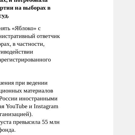
ртии на выборах в
уд.
нять «Яблоко» с
инистративный ответчик
ах, в частности,
тиводействии
зарегистрированного
шения при ведении
ационных материалов
в России иностранными
я YouTube и Instagram
ганизацией).
густа превысила 55 млн
фонда.