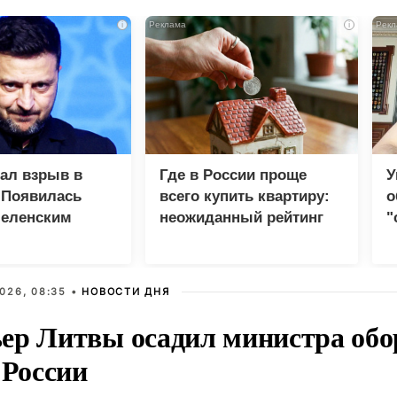
i
i
зал взрыв в
Где в России проще
У
 Появилась
всего купить квартиру:
о
Зеленским
неожиданный рейтинг
"
с
026, 08:35 •
НОВОСТИ ДНЯ
ер Литвы осадил министра обо
 России