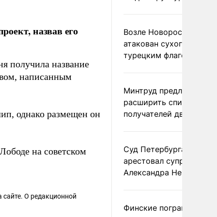
роект, назвав его
Возле Новороссийска
атакован сухогруз под
турецким флагом
ня получила название
овом, написанным
Минтруд предложил
расширить список
лип, однако размещен он
получателей двух пенс
Суд Петербурга заочно
 Лободе на советском
арестовал супругу
Александра Невзорова
 сайте. О редакционной
Финские пограничники