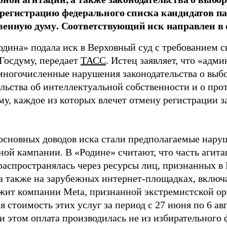
регистрацию федерального списка кандидатов па
венную думу. Соответствующий иск направлен в с
одина» подала иск в Верховный суд с требованием с
 Госдуму, передает
ТАСС
. Истец заявляет, что «адм
многочисленные нарушения законодательства о выбор
ельства об интеллектуальной собственности и о про
му, каждое из которых влечет отмену регистрации 
основных доводов иска стали предполагаемые нару
ной кампании. В «Родине» считают, что часть агит
распространялась через ресурсы лиц, признанных 
 а также на зарубежных интернет-площадках, включа
жит компании Meta, признанной экстремистской ор
 стоимость этих услуг за период с 27 июня по 6 ав
и этом оплата производилась не из избирательного 