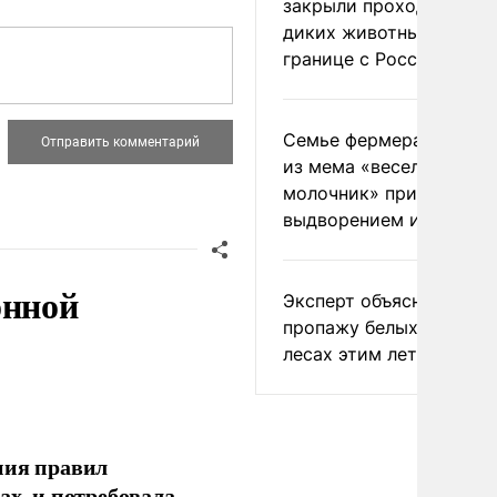
закрыли проходы для
диких животных на
границе с Россией
Семье фермера Уолкер
из мема «веселый
молочник» пригрозили
выдворением из Росси
онной
Эксперт объяснил
пропажу белых грибов 
лесах этим летом
ния правил
ах, и потребовала