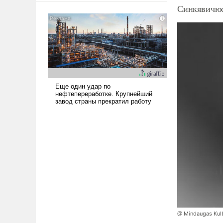
Синкявичюс
американские арсеналы.
Сложившаяся ситуация
означает многолетний период
уязвимости США, например,
перед Китаем.
@ Mindaugas Kul