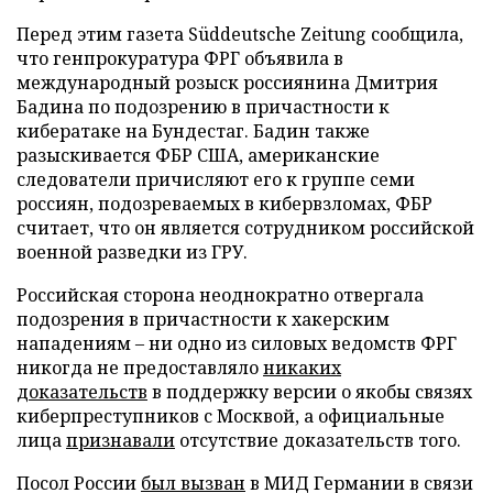
Перед этим газета Süddeutsche Zeitung сообщила,
что генпрокуратура ФРГ объявила в
международный розыск россиянина Дмитрия
Бадина по подозрению в причастности к
кибератаке на Бундестаг. Бадин также
разыскивается ФБР США, американские
следователи причисляют его к группе семи
россиян, подозреваемых в кибервзломах, ФБР
считает, что он является сотрудником российской
военной разведки из ГРУ.
Российская сторона неоднократно отвергала
подозрения в причастности к хакерским
нападениям – ни одно из силовых ведомств ФРГ
никогда не предоставляло
никаких
доказательств
в поддержку версии о якобы связях
киберпреступников с Москвой, а официальные
лица
признавали
отсутствие доказательств того.
Посол России
был вызван
в МИД Германии в связи