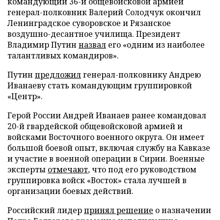
командующий 36-й общевойсковой армией
генерал-полковник Валерий Солодчук окончил
Ленинградское суворовское и Рязанское
воздушно-десантное училища. Президент
Владимир Путин
назвал
его «одним из наиболее
талантливых командиров».
Путин
предложил
генерал-полковнику Андрею
Иванаеву стать командующим группировкой
«Центр».
Герой России Андрей Иванаев ранее командовал
20-й гвардейской общевойсковой армией и
войсками Восточного военного округа. Он имеет
большой боевой опыт, включая службу на Кавказе
и участие в военной операции в Сирии. Военные
эксперты
отмечают
, что под его руководством
группировка войск «Восток» стала лучшей в
организации боевых действий.
Российский лидер
принял решение
о назначении