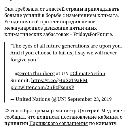
Она
требовала
от властей страны прикладывать
больше усилий в борьбе с изменением климата.
Ее одиночный протест породил целое
международное движение пятничных
климатических забастовок – FridaysForFuture.
"The eyes of all future generations are upon you.
And if you choose to fail us, I say we will never
forgive you."
--
@GretaThunberg
at UN
#ClimateAction
Summit.
https://t.co/g4uXzT9aRM
pic.twitter.com/2nBzFxsnxP
— United Nations (@UN)
September 23, 2019
23 сентября премьер-министр Дмитрий Медведев
сообщил, что
подписал
постановление кабмина о
принятии
Парижского соглашения
по климату.