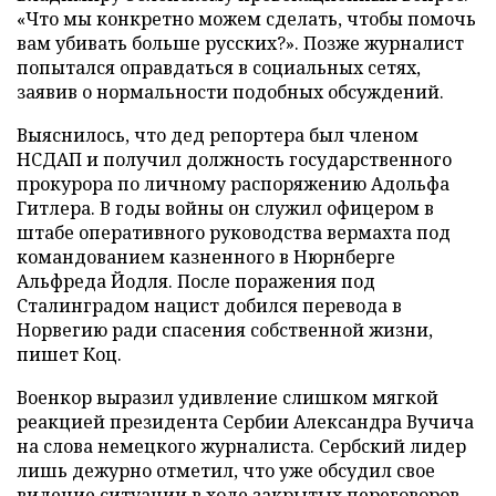
«Что мы конкретно можем сделать, чтобы помочь
вам убивать больше русских?». Позже журналист
попытался оправдаться в социальных сетях,
заявив о нормальности подобных обсуждений.
Выяснилось, что дед репортера был членом
НСДАП и получил должность государственного
прокурора по личному распоряжению Адольфа
Гитлера. В годы войны он служил офицером в
штабе оперативного руководства вермахта под
командованием казненного в Нюрнберге
Альфреда Йодля. После поражения под
Сталинградом нацист добился перевода в
Норвегию ради спасения собственной жизни,
пишет Коц.
Военкор выразил удивление слишком мягкой
реакцией президента Сербии Александра Вучича
на слова немецкого журналиста. Сербский лидер
лишь дежурно отметил, что уже обсудил свое
видение ситуации в ходе закрытых переговоров.