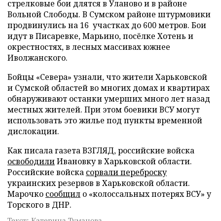
стрелковые бои длятся в Уланово и в районе
Вольной Слободы. В Сумском районе штурмовики
продвинулись на 16 участках до 600 метров. Бои
идут в Писаревке, Марьино, посёлке Хотень и
окрестностях, в лесных массивах южнее
Иволжанского.
Бойцы «Севера» узнали, что жители Харьковской
и Сумской областей во многих домах и квартирах
обнаруживают останки умерших много лет назад
местных жителей. При этом боевики ВСУ могут
использовать это жилье под пункты временной
дислокации.
Как писала газета ВЗГЛЯД, российские войска
освободили
Ивановку в Харьковской области.
Российские войска
сорвали переброску
украинских резервов в Харьковской области.
Марочко
сообщил
о «колоссальных потерях ВСУ» у
Торского в ДНР.
Текст: Катерина Туманова