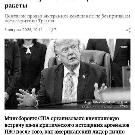
ракеты
Пентагон провел экстренное совещание по боеприпасам
после критики Трампа
6 августа 2026, 10:11
7
Фото: AdMedia/CNP/Global Look
Press
Минобороны США организовало внеплановую
встречу из-за критического истощения арсеналов
ПВО после того, как американский лидер лично