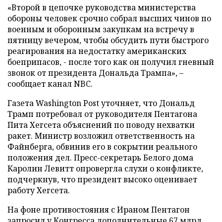
«Второй в цепочке руководства министерства
обороны человек срочно собрал высших чинов по
военным и оборонным закупкам на встречу в
пятницу вечером, чтобы обсудить пути быстрого
реагирования на недостатку американских
боеприпасов, - после того как он получил гневный
звонок от президента Дональда Трампа», –
сообщает канал NBC.
Газета Washington Post уточняет, что Дональд
Трамп потребовал от руководителя Пентагона
Пита Хегсета объяснений по поводу нехватки
ракет. Министр возложил ответственность на
Файнберга, обвинив его в сокрытии реального
положения дел. Пресс-секретарь Белого дома
Каролин Левитт опровергла слухи о конфликте,
подчеркнув, что президент высоко оценивает
работу Хегсета.
На фоне противостояния с Ираном Пентагон
запросил у Конгресса дополнительные 67 млрд