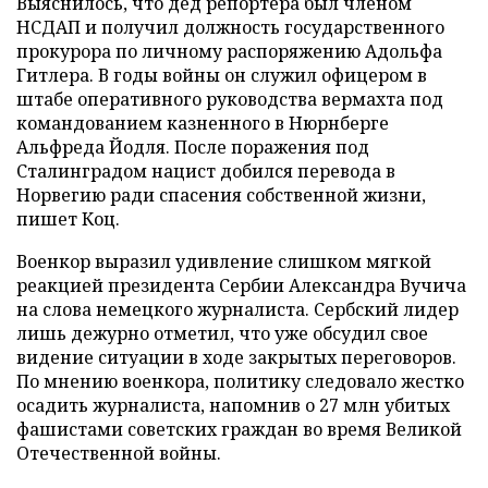
Выяснилось, что дед репортера был членом
НСДАП и получил должность государственного
прокурора по личному распоряжению Адольфа
Гитлера. В годы войны он служил офицером в
штабе оперативного руководства вермахта под
командованием казненного в Нюрнберге
Альфреда Йодля. После поражения под
Сталинградом нацист добился перевода в
Норвегию ради спасения собственной жизни,
пишет Коц.
Военкор выразил удивление слишком мягкой
реакцией президента Сербии Александра Вучича
на слова немецкого журналиста. Сербский лидер
лишь дежурно отметил, что уже обсудил свое
видение ситуации в ходе закрытых переговоров.
По мнению военкора, политику следовало жестко
осадить журналиста, напомнив о 27 млн убитых
фашистами советских граждан во время Великой
Отечественной войны.