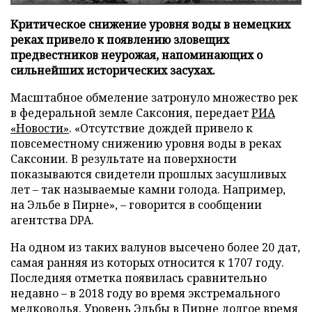
Критическое снижение уровня воды в немецких
реках привело к появлению зловещих
предвестников неурожая, напоминающих о
сильнейших исторических засухах.
Масштабное обмеление затронуло множество рек
в федеральной земле Саксония, передает
РИА
«Новости»
. «Отсутствие дождей привело к
повсеместному снижению уровня воды в реках
Саксонии. В результате на поверхности
показываются свидетели прошлых засушливых
лет – так называемые камни голода. Например,
на Эльбе в Пирне», – говорится в сообщении
агентства DPA.
На одном из таких валунов высечено более 20 дат,
самая ранняя из которых относится к 1707 году.
Последняя отметка появилась сравнительно
недавно – в 2018 году во время экстремального
мелководья. Уровень Эльбы в Пирне долгое время