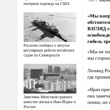
Tекст:
Мария
потеряли надежду на США
«Мы напр
обстоятел
ВЗГЛЯД г
освобожд
гибель тр
Росатом сообщил о запуске
регулярных рейсов китайских
«Мы не по
судов по Севморпути
мы сторон
Леонид Рош
где прожив
«Врач при
она замеч
Замглавы Минстроя сравнил
качество жилья в Нью-Йорке и
опеки, но 
России