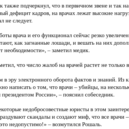
к также подчеркнул, что в первичном звене и так н
ый дефицит кадров, на врачах лежат высокие нагруз
л не следует.
оты врача и его функционал сейчас резко увеличен.
тают, как загнанные лошади, и вешать на них допо
т необходимости», – заметил медик.
етил, что число жалоб на врачей растет не только в
 в эру электронного оборота фактов и знаний. Из 
но написать о том, что врачи – убийцы, на нескольк
я президентом России», – пояснил собеседник.
которые недобросовестные юристы в этом заинтере
 раздувают скандалы и создают миф, что все врачи 
 это недопустимо!» – возмутился Рошаль.