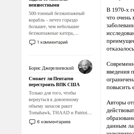
адаптироваться.
неизвестными
В 1970-х 
500-тонный безэкипажный
что очень
корабль – нечто гораздо
заболеван
большее, чем небольшие
исследова
безэкипажные катера,
применение которых уже
преимущес
1 комментарий
стало обыденностью. Задача по
отказалось
созданию такого корабля очень
сложна и амбициозна. Однако
Современн
и ее реализация радикально
Борис Джерелиевский
введения 
поднимет наши боевые
Сможет ли Пентагон
ограничен
возможности.
перестроить ВПК США
повысить е
Только для того, чтобы
вернуться к довоенному
Авторы от
объему запасов ракет
действова
Tomahawk, THAAD и Patriot
образован
США потребуется более трех
6 комментариев
данным ла
лет. Даже небольшая война с
Ираном опустошила
чувствите