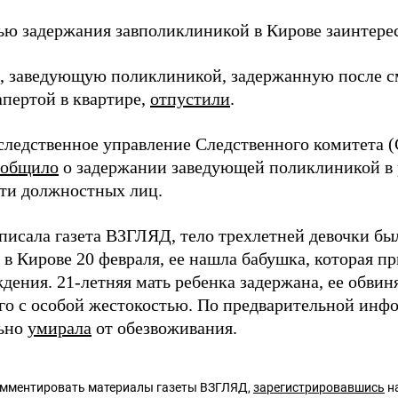
ью задержания завполиклиникой в Кирове заинтерес
 заведующую поликлиникой, задержанную после с
апертой в квартире,
отпустили
.
следственное управление Следственного комитета 
ообщило
о задержании заведующей поликлиникой в 
сти должностных лиц.
 писала газета ВЗГЛЯД, тело трехлетней девочки бы
 в Кирове 20 февраля, ее нашла бабушка, которая п
дения. 21-летняя мать ребенка задержана, ее обвин
го с особой жестокостью. По предварительной инфо
льно
умирала
от обезвоживания.
омментировать материалы газеты ВЗГЛЯД,
зарегистрировавшись
на