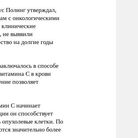
ус Полинг утверждал,
там с онкологическими
 клинические
, не выявили
ство на долгие годы
заключалось в способе
витамина C в крови
ение позволяет
мин C начинает
ции он способствует
ь опухолевые клетки. По
тся значительно более