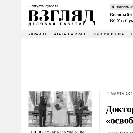
8 августа, суббота
Новость ч
Военный эк
ВСУ в Сум
УКРАИНА
АТАКА НА ИРАН
РОССИЯ И США
1 МАРТА 201
Докто
«осво
Три исламских государства