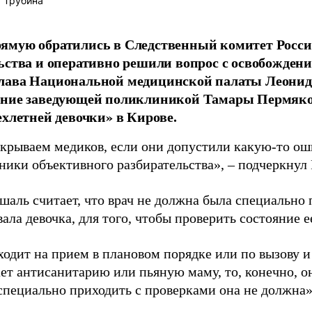
 Трубина
ямую обратились в Следственный комитет Росси
ьства и оперативно решили вопрос с освобождение
лава Национальной медицинской палаты Леонид
ение заведующей поликлиникой Тамары Пермяко
ехлетней девочки» в Кирове.
крываем медиков, если они допустили какую-то оши
ники объективного разбирательства», – подчеркнул
аль считает, что врач не должна была специально 
ала девочка, для того, чтобы проверить состояние
ходит на прием в плановом порядке или по вызову и
ает антисанитарию или пьяную маму, то, конечно, о
специально приходить с проверками она не должна»