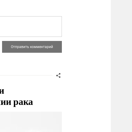
и
нии рака