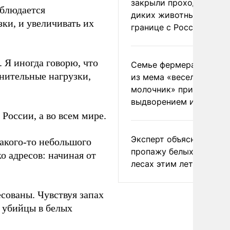
закрыли проходы для
аблюдается
диких животных на
ки, и увеличивать их
границе с Россией
 Я иногда говорю, что
Семье фермера Уолкер
лнительные нагрузки,
из мема «веселый
молочник» пригрозили
выдворением из Росси
 России, а во всем мире.
Эксперт объяснил
какого-то небольшого
пропажу белых грибов 
о адресов: начиная от
лесах этим летом
сованы. Чувствуя запах
– убийцы в белых