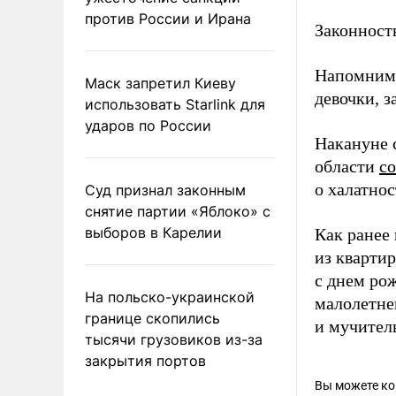
против России и Ирана
Законност
Напомним,
Маск запретил Киеву
девочки, з
использовать Starlink для
ударов по России
Накануне 
области
с
о халатно
Суд признал законным
снятие партии «Яблоко» с
выборов в Карелии
Как ранее
из квартир
с днем рож
На польско-украинской
малолетне
границе скопились
и мучите
тысячи грузовиков из-за
закрытия портов
Вы можете к