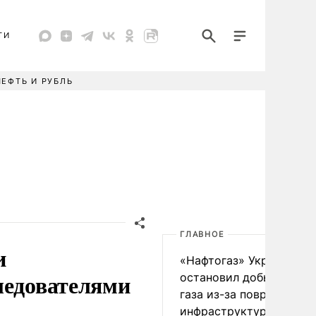
ТИ
НЕФТЬ И РУБЛЬ
ГЛАВНОЕ
и
«Нафтогаз» Украины
ледователями
остановил добычу нефт
газа из-за повреждения
инфраструктуры