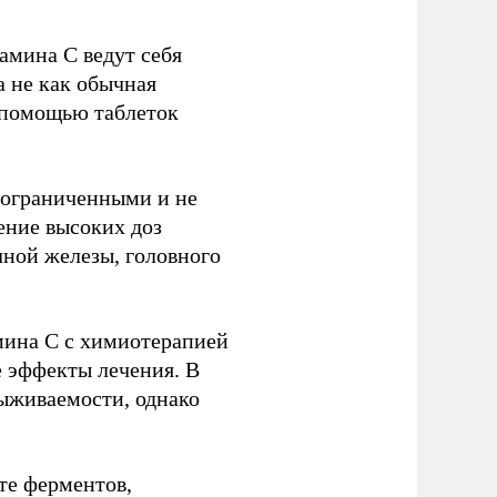
амина C ведут себя
а не как обычная
 помощью таблеток
 ограниченными и не
ение высоких доз
чной железы, головного
амина C с химиотерапией
е эффекты лечения. В
ыживаемости, однако
оте ферментов,