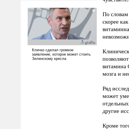
американские арсеналы.
Сложившаяся ситуация
По словам 
означает многолетний период
скорее ка
уязвимости США, например,
витаминна
перед Китаем.
невозможн
Клиническ
позволяют
витамина 
мозга и не
Ряд иссле
может уме
отдельных
другие ис
Кроме того