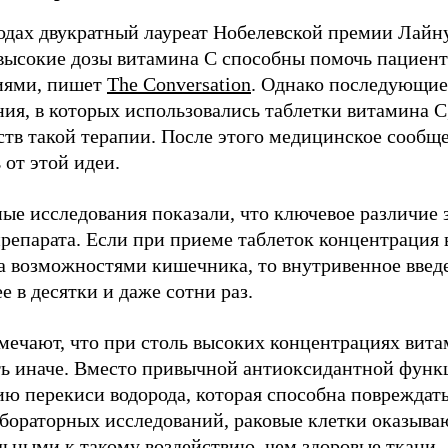
годах двукратный лауреат Нобелевской премии Лайн
 высокие дозы витамина C способны помочь пациен
иями, пишет
The Conversation
. Однако последующие
ния, в которых использовались таблетки витамина C
тв такой терапии. После этого медицинское сообще
 от этой идеи.
ые исследования показали, что ключевое различие 
препарата. Если при приеме таблеток концентрация 
а возможностями кишечника, то внутривенное введ
е в десятки и даже сотни раз.
мечают, что при столь высоких концентрациях вита
ть иначе. Вместо привычной антиоксидантной функ
ию перекиси водорода, которая способна повреждат
бораторных исследований, раковые клетки оказываю
льными к такому воздействию, чем здоровые ткани.