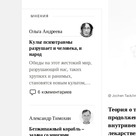
МНЕНИЯ
Ольга Андреева
Культ психотравмы
разрушает и человека, и
народ
Обиды на этот жестокий мир,
разрушающий нас, таких
хрупких и ранимых,
становятся новым культом,
постепенно вытесняя и
6 комментариев
отменяя традиционное
@ Jochen Tack/i
требование к человеку – быть
Теория о 
мужественным и твердым под
продолжен
ударами судьбы, брать на себя
Александр Тимохин
ответственность, помогать
внутривен
Безэкипажный корабль –
слабым, идти вперед и
лекарстве
задача со многими