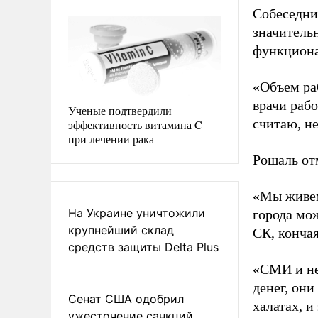
Собеседни
значительн
функциона
«Объем раб
врачи рабо
Ученые подтвердили
считаю, не
эффективность витамина C
при лечении рака
Рошаль отм
«Мы живем
На Украине уничтожили
города мож
крупнейший склад
СК, конча
средств защиты Delta Plus
«СМИ и не
денег, они
Сенат США одобрил
халатах, и
ужесточение санкций