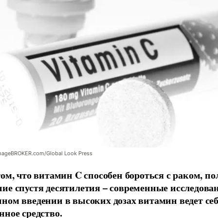
mageBROKER.com/Global Look Press
том, что витамин C способен бороться с раком, п
ие спустя десятилетия – современные исследован
ном введении в высоких дозах витамин ведет себ
нное средство.