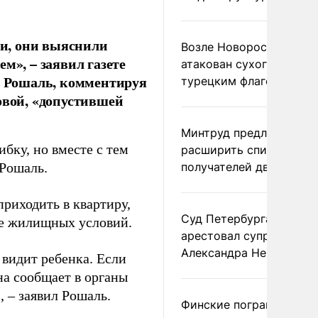
и, они выяснили
Возле Новороссийска
м», – заявил газете
атакован сухогруз под
 Рошаль, комментируя
турецким флагом
вой, «допустившей
Минтруд предложил
бку, но вместе с тем
расширить список
 Рошаль.
получателей двух пенс
приходить в квартиру,
Суд Петербурга заочно
 ее жилищных условий.
арестовал супругу
Александра Невзорова
 видит ребенка. Если
на сообщает в органы
, – заявил Рошаль.
Финские пограничники