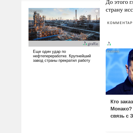
До этого г
американские арсеналы.
страну исс
Сложившаяся ситуация
означает многолетний период
КОММЕНТАРИ
уязвимости США, например,
перед Китаем.
Кто зака
Монако?
связь с 