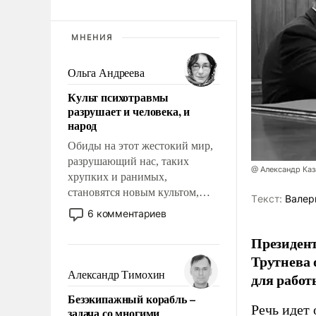
МНЕНИЯ
Ольга Андреева
Культ психотравмы
разрушает и человека, и
народ
Обиды на этот жестокий мир,
разрушающий нас, таких
@ Александр Каз
хрупких и ранимых,
становятся новым культом,
Tекст:
Валер
постепенно вытесняя и
6 комментариев
отменяя традиционное
требование к человеку – быть
Президен
мужественным и твердым под
Трутнева 
ударами судьбы, брать на себя
Александр Тимохин
для работ
ответственность, помогать
Безэкипажный корабль –
слабым, идти вперед и
Речь идет 
задача со многими