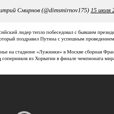
итрий Смирнов (@dimsmirnov175)
15 июля 
сийский лидер тепло побеседовал с бывшим прези
который поздравил Путина с успешным проведением
енье на стадионе «Лужники» в Москве сборная Фра
а
соперников из Хорватии в финале чемпионата мира