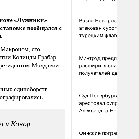
дионе «Лужники»
Возле Новороссийска
становке пообщался с
атакован сухогруз под
.
турецким флагом
 Макроном, его
атии Колинды Грабар-
Минтруд предложил
 президентом Молдавии
расширить список
получателей двух пенс
нных единоборств
Суд Петербурга заочно
ографировались.
арестовал супругу
Александра Невзорова
ч и Конор
Финские пограничники