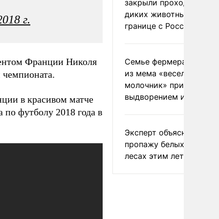
закрыли проходы для
диких животных на
2018 г.
границе с Россией
дентом Франции Николя
Семье фермера Уолкер
из мема «веселый
 чемпионата.
молочник» пригрозили
выдворением из Росси
нции в красивом матче
 по футболу 2018 года в
Эксперт объяснил
пропажу белых грибов 
лесах этим летом