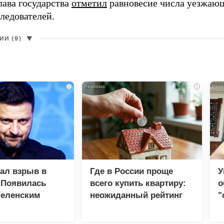
лава государства
отметил
равновесие числа уезжаю
ледователей.
И (9)
▼
i
i
зал взрыв в
Где в России проще
У
 Появилась
всего купить квартиру:
о
Зеленским
неожиданный рейтинг
"
с