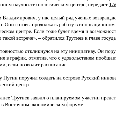
нном научно-технологическом центре, передает
ТА
 Владимирович, у нас целый ряд ученых возвращаю
. Они готовы продолжать работу в инновационном 
ческом центре. Если тоже будет время и возможност
 такой встрече», – обратился Трутнев к главе госуда
отовностью откликнулся на эту инициативу. Он пор
ие в график, отметив, что с удовольствием пообщае
ми, если позволит расписание.
ду Путин
поручил
создать на острове Русский инно
ческий центр.
анее Трутнев
заявил
о планируемом участии предс
в в Восточном экономическом форуме.