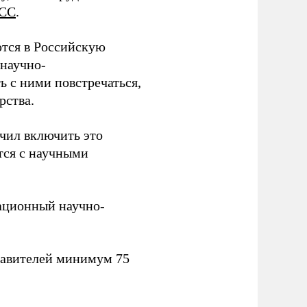
СС
.
тся в Российскую
научно-
ь с ними повстречаться,
рства.
учил включить это
тся с научными
вационный научно-
тавителей минимум 75