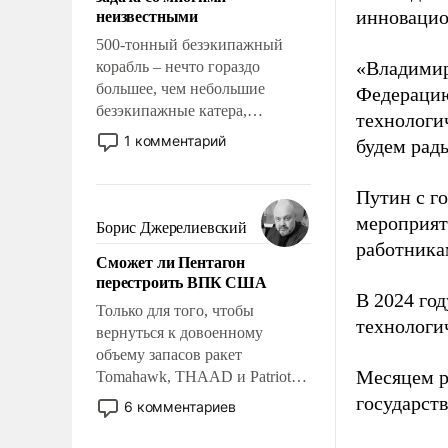
адаптироваться.
неизвестными
инновацио
500-тонный безэкипажный
«Владимир
корабль – нечто гораздо
большее, чем небольшие
Федерацию
безэкипажные катера,
технологи
применение которых уже
1 комментарий
будем рады
стало обыденностью. Задача по
созданию такого корабля очень
Путин с г
сложна и амбициозна. Однако
и ее реализация радикально
мероприят
Борис Джерелиевский
поднимет наши боевые
работника
Сможет ли Пентагон
возможности.
перестроить ВПК США
В 2024 го
Только для того, чтобы
технологи
вернуться к довоенному
объему запасов ракет
Месяцем р
Tomahawk, THAAD и Patriot
США потребуется более трех
государст
6 комментариев
лет. Даже небольшая война с
Ираном опустошила