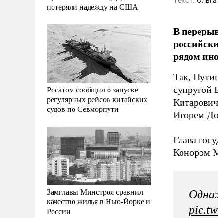
Tекст:
Ольга
потеряли надежду на США
В перерыв
российски
рядом ино
Так, Пути
Росатом сообщил о запуске
супругой 
регулярных рейсов китайских
Китарович
судов по Севморпути
Игорем До
Глава гос
Конором М
Замглавы Минстроя сравнил
Однаж
качество жилья в Нью-Йорке и
pic.t
России