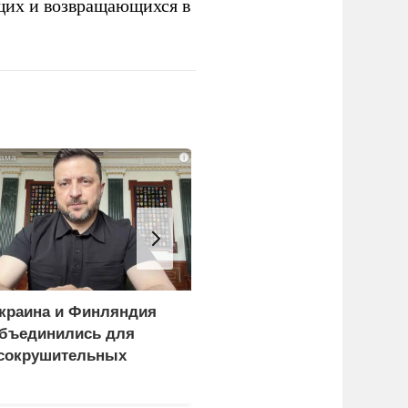
щих и возвращающихся в
i
краина и Финляндия
Пощечина всей системе
бъединились для
правосудия: что
сокрушительных
натворил сын
анкций" против России
украинского олигарха