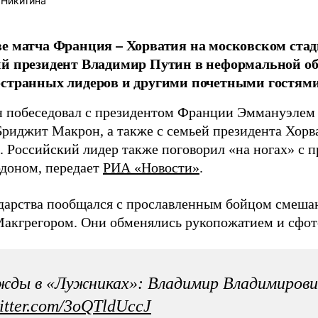
 Никитина
е матча Франция – Хорватия на московском ста
й президент Владимир Путин в неформальной об
странных лидеров и другими почетными гостями
н побеседовал с президентом Франции Эммануэлем
Бриджит Макрон, а также с семьей президента Хорв
. Российский лидер также поговорил «на ногах» с
доном, передает
РИА «Новости»
.
ударства пообщался с прославленным бойцом смеша
акгрегором. Они обменялись рукопожатием и сфот
ды в «Лужниках»: Владимир Владимирови
witter.com/3oQTldUccJ