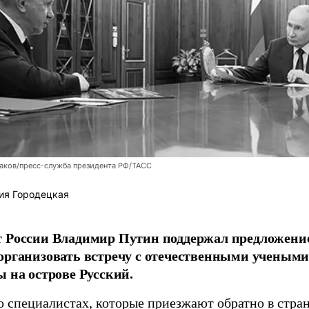
аков/пресс-служба президента РФ/ТАСС
ия Городецкая
т России Владимир Путин поддержал предложени
организовать встречу с отечественными учены
ы на острове Русский.
о специалистах, которые приезжают обратно в стран