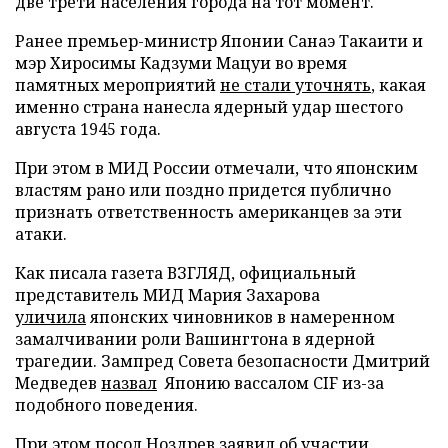
две трети населения города на тот момент.
Ранее премьер-министр Японии Санаэ Такаити и
мэр Хиросимы Кадзуми Мацуи во время
памятных мероприятий
не стали уточнять
, какая
именно страна нанесла ядерный удар шестого
августа 1945 года.
При этом в МИД России отмечали, что японским
властям рано или поздно придется публично
признать ответственность американцев за эти
атаки.
Как писала газета ВЗГЛЯД, официальный
представитель МИД Мария Захарова
уличила
японских чиновников в намеренном
замалчивании роли Вашингтона в ядерной
трагедии. Зампред Совета безопасности Дмитрий
Медведев
назвал
Японию вассалом CIF из-за
подобного поведения.
При этом посол Ноздрев
заявил
об участии