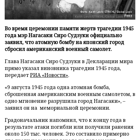
Фото: Keith Levit/STRKHL/Global Look
Press
Во время церемонии памяти жертв трагедии 1945
года мэр Нагасаки Сиро Судзуки официально
заявил, что атомную бомбу на японский город
сбросил американский военный самолет.
Глава Нагасаки Сиро Судзуки в Декларации мира
прямо указал виновника трагедии 1945 года,
передает
РИА «Новости»
.
«9 августа 1945 года одна атомная бомба,
сброшенная американским военным самолетом, в
одно мгновение разрушила город Нагасаки», –
заявил он на мемориальной церемонии.
Градоначальник напомнил, что к концу года в
результате атаки погибли или получили ранения
около 150 тыс. человек. Это составило примерно