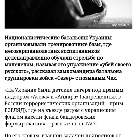
Фото: Cliff Owen/CNP/Sipa
USA/Reuters
Националистические батальоны Украины
организовывали тренировочные базы, где
несовершеннолетних воспитанников
целенаправленно обучали стрельбе по
манекенам, называя это упражнение «убей своего
русского», рассказал замкомандира батальона
группировки войск «Север» с позывным Чех.
«На Украине были детские лагеря под прямым
надзором «Азова» и «Айдара» (запрещенных в
России террористических организаций – прим
ВЗГЛЯД), где на въезде рядом с украинским
флагом висели флаги бандеровских
формирований», – рассказал он
ТАСС
.
По его словам, главной задачей подростков от