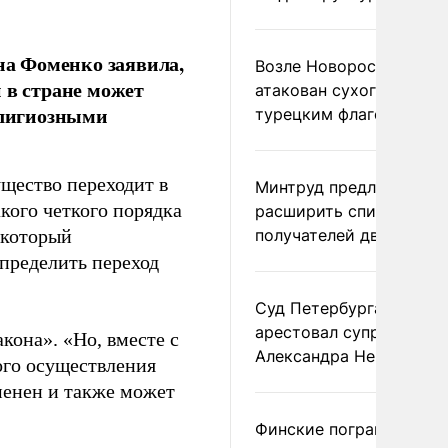
а Фоменко заявила,
Возле Новороссийска
 в стране может
атакован сухогруз под
елигиозными
турецким флагом
ущество переходит в
Минтруд предложил
кого четкого порядка
расширить список
 который
получателей двух пенс
пределить переход
Суд Петербурга заочно
арестовал супругу
кона». «Но, вместе с
Александра Невзорова
ого осуществления
менен и также может
Финские пограничники