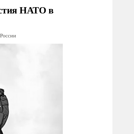
стия НАТО в
 России