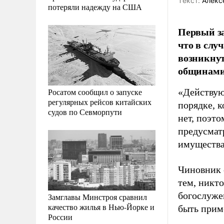
Tекст:
Алекс
потеряли надежду на США
Первый з
что в слу
возникну
общинами
Росатом сообщил о запуске
«Действую
регулярных рейсов китайских
порядке, к
судов по Севморпути
нет, поэто
предусмат
имущества
Чиновник о
тем, никт
богослуже
Замглавы Минстроя сравнил
качество жилья в Нью-Йорке и
быть приме
России