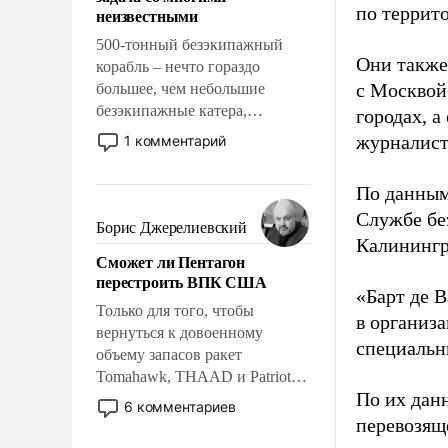
адаптироваться.
по террит
неизвестными
500-тонный безэкипажный
Они также
корабль – нечто гораздо
с Москвой
большее, чем небольшие
безэкипажные катера,
городах, а
применение которых уже
журналист
1 комментарий
стало обыденностью. Задача по
созданию такого корабля очень
По данным
сложна и амбициозна. Однако
Службе бе
и ее реализация радикально
Борис Джерелиевский
поднимет наши боевые
Калинингр
Сможет ли Пентагон
возможности.
перестроить ВПК США
«Барт де В
Только для того, чтобы
в организа
вернуться к довоенному
специальн
объему запасов ракет
Tomahawk, THAAD и Patriot
По их дан
США потребуется более трех
6 комментариев
лет. Даже небольшая война с
перевозящ
Ираном опустошила