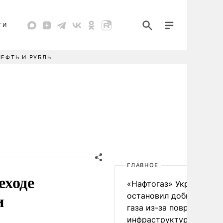
ТИ
НЕФТЬ И РУБЛЬ
ГЛАВНОЕ
еходе
«Нафтогаз» Украины
и
остановил добычу нефт
газа из-за повреждения
инфраструктуры