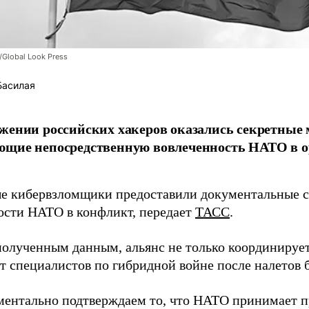
/Global Look Press
Басилая
жении российских хакеров оказались секретные
ющие непосредственную вовлеченность НАТО в о
 кибервзломщики предоставили документальные с
ости НАТО в конфликт, передает
ТАСС
.
полученным данным, альянс не только координирует
ет специалистов по гибридной войне после налетов 
ентально подтверждаем то, что НАТО принимает пр