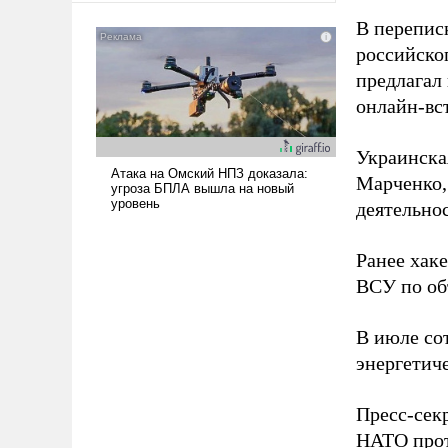
американские арсеналы.
В перепис
Сложившаяся ситуация
российско
означает многолетний период
предлагал
уязвимости США, например,
онлайн-вст
перед Китаем.
Украинска
Марченко,
деятельно
Ранее хак
ВСУ по об
В июле с
энергетич
Пресс-сек
НАТО прот