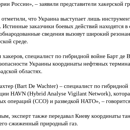
ории России», – заявили представители хакерской г
 отметили, что Украина выступает лишь инструмен
. Истинные заказчики боевых действий находятся в
 обнародованные сведения вызовут широкий резонан
ской среде.
 хакеров, специалист по гибридной войне Барт де 
зопасности Украины координаты нефтяных термина
адской областях.
ахтер (Bart De Wachter) – специалист по гибридной
ции HAVN (Hybrid Analyse Vigilant Network), котор
ых операций (ССО) и разведкой НАТО», – говорится
ным, эксперт также передавал Киеву координаты та
его сжиженный природный газ.