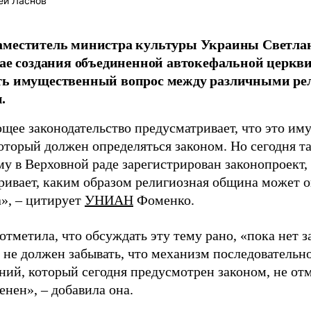
ей Ласнов
аместитель министра культуры Украины Светлан
чае создания объединенной автокефальной церкви
ть имущественный вопрос между различными р
.
щее законодательство предусматривает, что это им
оторый должен определяться законом. Но сегодня та
му в Верховной раде зарегистрирован законопроект,
ривает, каким образом религиозная община может о
», – цитирует
УНИАН
Фоменко.
тметила, что обсуждать эту тему рано, «пока нет за
о не должен забывать, что механизм последовательн
ний, который сегодня предусмотрен законом, не от
нен», – добавила она.