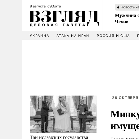
8 августа, суббота
Новость ч
Мужчина с
Чехии
УКРАИНА
АТАКА НА ИРАН
РОССИЯ И США
26 ОКТЯБРЯ 
Минку
имуще
Три исламских государства