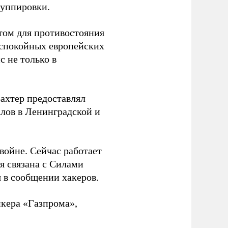
руппировки.
том для противостояния
 спокойных европейских
с не только в
Вахтер предоставлял
лов в Ленинградской и
 войне. Сейчас работает
ая связана с Силами
 в сообщении хакеров.
нкера «Газпрома»,