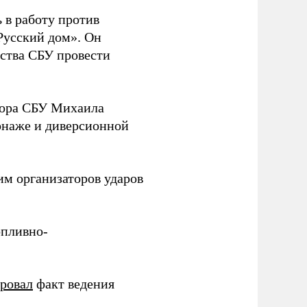
 в работу против
Русский дом». Он
ства СБУ провести
йора СБУ Михаила
онаже и диверсионной
им организаторов ударов
опливно-
ировал
факт ведения