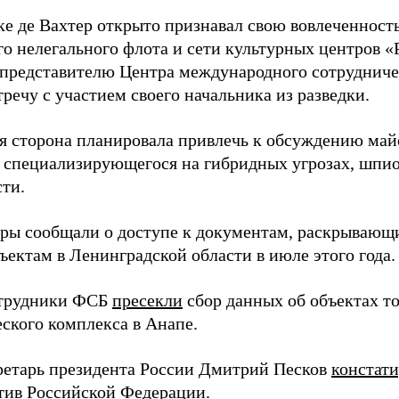
ке де Вахтер открыто признавал свою вовлеченность
го нелегального флота и сети культурных центров «
 представителю Центра международного сотрудниче
речу с участием своего начальника из разведки.
я сторона планировала привлечь к обсуждению ма
 специализирующегося на гибридных угрозах, шпи
сти.
еры сообщали о доступе к документам, раскрывающ
ъектам в Ленинградской области в июле этого года.
отрудники ФСБ
пресекли
сбор данных об объектах т
еского комплекса в Анапе.
ретарь президента России Дмитрий Песков
констат
ив Российской Федерации.