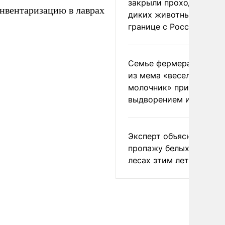
закрыли проходы для
нвентаризацию в лаврах
диких животных на
границе с Россией
Семье фермера Уолкер
из мема «веселый
молочник» пригрозили
выдворением из Росси
Эксперт объяснил
пропажу белых грибов 
лесах этим летом