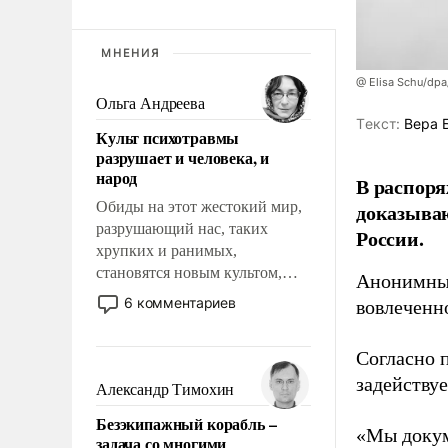
МНЕНИЯ
@ Elisa Schu/dpa
Ольга Андреева
Tекст:
Вера 
Культ психотравмы
разрушает и человека, и
народ
В распоря
Обиды на этот жестокий мир,
доказыва
разрушающий нас, таких
России.
хрупких и ранимых,
становятся новым культом,
Анонимные
постепенно вытесняя и
6 комментариев
вовлеченн
отменяя традиционное
требование к человеку – быть
Согласно 
мужественным и твердым под
задейству
ударами судьбы, брать на себя
Александр Тимохин
ответственность, помогать
Безэкипажный корабль –
слабым, идти вперед и
«Мы докум
задача со многими