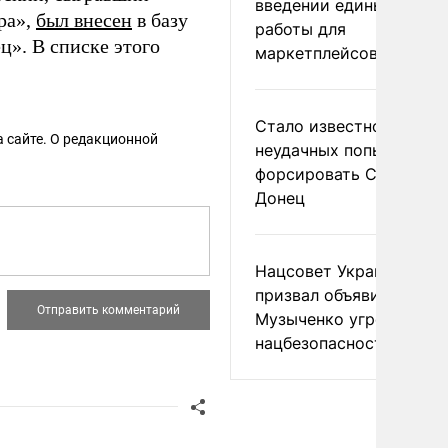
введении единых прави
ра»,
был внесен
в базу
работы для
ц». В списке этого
маркетплейсов в ЕАЭС
Стало известно о
 сайте. О редакционной
неудачных попытках ВС
форсировать Северски
Донец
Нацсовет Украины по Т
призвал объявить
Музыченко угрозой
нацбезопасности