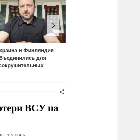
краина и Финляндия
«Генерал-провал»: кака
бъединились для
правда выяснилась про
сокрушительных
Драпатого
анкций" против России
отери ВСУ на
с. человек