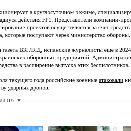
кционирует в круглосуточном режиме, специализир
радиуса действия FP1. Представители компании-про
сирование проектов осуществляется за счет средст
а, которые поступают через министерство обороны.
а газета ВЗГЛЯД, испанские журналисты еще в 2024
краинских оборонных предприятий. Администрац
редства в расширение выпуска этих беспилотников.
юля текущего года российские военные
атаковали
ки
тву ударных дронов.
И (17)
▼
i
i