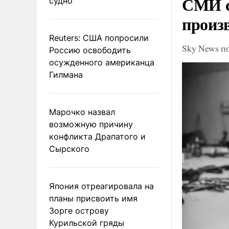
СМИ с
судно
произ
Reuters: США попросили
Sky News п
Россию освободить
осужденного американца
Гилмана
Марочко назвал
возможную причину
конфликта Драпатого и
Сырского
Япония отреагировала на
планы присвоить имя
Зорге острову
Курильской гряды