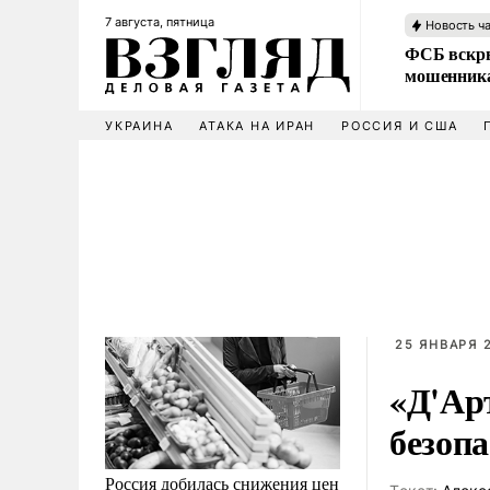
7 августа, пятница
Новость ч
ФСБ вскры
мошенника
УКРАИНА
АТАКА НА ИРАН
РОССИЯ И США
25 ЯНВАРЯ 2
«Д'Ар
безоп
Россия добилась снижения цен