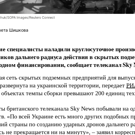
chuk/SOPA Images/Reuters Connect
вета Шишкова
е специалисты наладили круглосуточное произв
иков дальнего радиуса действия в скрытых подз
дном финансировании, сообщает телеканал Sky 
я сеть скрытых подземных предприятий для выпус
 развернута на украинской территории, передает
РИ
 объектах темпы сборки превышают 200 единиц тех
ы британского телеканала Sky News побывали на о
в. «По всей Украине есть много других подобных п
лий страны по созданию ударных дронов дальнего ра
сь не прекращается ни на минуту», – заявил корре