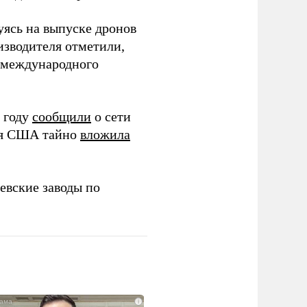
уясь на выпуске дронов
изводителя отметили,
в международного
 году
сообщили
о сети
ия США тайно
вложила
евские заводы по
i