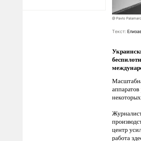
@ Pavlo Palamar
Tекст:
Елиза
Украински
беспилотн
междунаро
Масштабна
аппаратов
некоторых
Журналист
производст
центр уси
работа зде