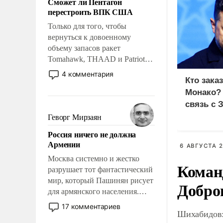
Сможет ли Пентагон
слабым, идти вперед и
перестроить ВПК США
адаптироваться.
Только для того, чтобы
вернуться к довоенному
объему запасов ракет
Tomahawk, THAAD и Patriot
США потребуется более трех
4 комментария
Кто зака
лет. Даже небольшая война с
Ираном опустошила
Монако?
американские арсеналы.
связь с 
Сложившаяся ситуация
Геворг Мирзаян
означает многолетний период
Россия ничего не должна
уязвимости США, например,
Армении
перед Китаем.
6 АВГУСТА 2
Москва системно и жестко
Коман
разрушает тот фантастический
мир, который Пашинян рисует
Добро
для армянского населения.
Мир, где политические
17 комментариев
Шихабидов:
прожекты будут безусловно