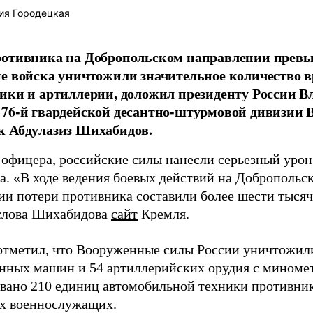
ия Городецкая
отивника на Добропольском направлении превыс
е войска уничтожили значительное количество 
ики и артиллерии, доложил президенту России 
76-й гвардейской десантно-штурмовой дивизии 
к Абдулазиз Шихабидов.
 офицера, российские силы нанесли серьезный уро
а. «В ходе ведения боевых действий на Добропольс
ии потери противника составили более шести тысяч 
слова Шихабидова
сайт
Кремля.
отметил, что Вооруженные силы России уничтожили
нных машин и 54 артиллерийских орудия с миномет
вано 210 единиц автомобильной техники противника
х военнослужащих.