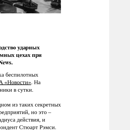
одство ударных
емных цехах при
News.
ка беспилотных
А «Новости»
. На
ники в сутки.
дном из таких секретных
редприятий, но это –
диуса действия, и
спондент Стюарт Рэмси.