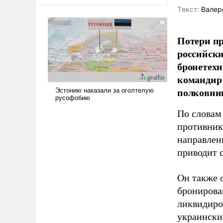
оплачиваться за счет
Tекст:
Валер
российских
налогоплательщиков и где
Еревану за свои поступки не
Потери пр
нужно отвечать.
российски
бронетехн
командир 
полковни
По словам
противник
направлен
приводит 
Он также 
бронирова
ликвидиро
украински