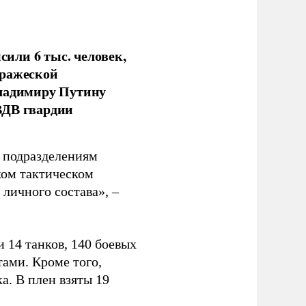
или 6 тыс. человек,
вражеской
Владимиру Путину
ВДВ гвардии
н подразделениям
ком тактическом
личного состава», –
 14 танков, 140 боевых
ами. Кроме того,
. В плен взяты 19