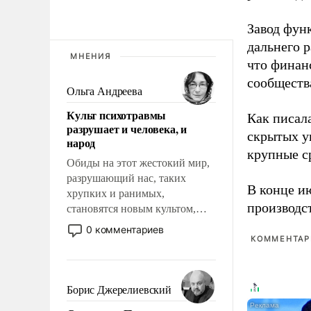
Завод фун
дальнего 
МНЕНИЯ
что финан
сообществ
Ольга Андреева
Культ психотравмы
Как писал
разрушает и человека, и
скрытых у
народ
крупные с
Обиды на этот жестокий мир,
разрушающий нас, таких
В конце и
хрупких и ранимых,
производс
становятся новым культом,
постепенно вытесняя и
0 комментариев
отменяя традиционное
КОММЕНТАРИ
требование к человеку – быть
мужественным и твердым под
ударами судьбы, брать на себя
Борис Джерелиевский
ответственность, помогать