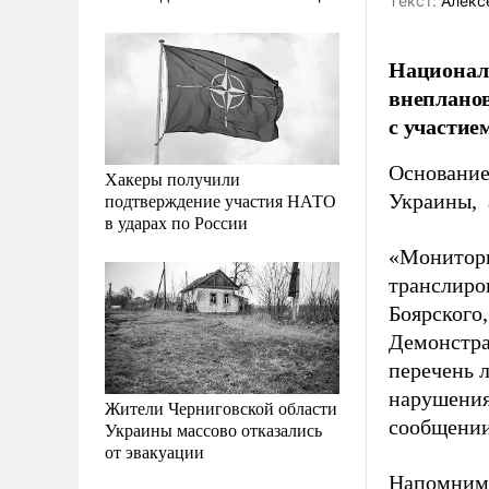
Tекст:
Алекс
Националь
внепланов
с участие
Основание
Хакеры получили
подтверждение участия НАТО
Украины, 
в ударах по России
«Монитори
транслиро
Боярского
Демонстра
перечень 
нарушения
Жители Черниговской области
сообщении
Украины массово отказались
от эвакуации
Напомним,