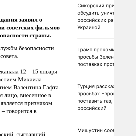
Сикорский призвал
обсудить уничтожение
щания заявил о
российских ракет над
ии советских фильмов
Украиной
опасности страны.
Службы безопасности
Трамп прокомментиров
совета.
просьбы Зеленского о
поставках противораке
канала 12 – 15 января
частием Михаила
Турция рассказала о
стием Валентина Гафта.
просьбах Европы
я лицо, внесенное в
поставить газ, но не
 является признаком
российский
– говорится в
Мишустин сообщил о
рский, сыгравший