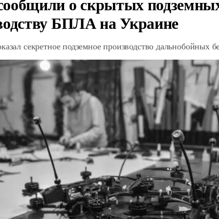
ообщили о скрытых подземных 
водству БПЛА на Украине
оказал секретное подземное производство дальнобойных б