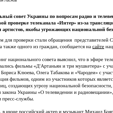
ей Ласнов
ный совет Украины по вопросам радио и телеве
ой проверке телеканала «Интер» из-за трансляц
м артистов, якобы угрожающих национальной без
м для проверки стали обращения представителей 
а также одного из граждан, сообщается на
сайте
нац
нг национального совета выяснил, что в эфире теле
вались фильмы «Д'Артаньян и три мушкетера» с у
, Бориса Клюева, Олега Табакова и «Чародеи» с уча
ция фильмов, одним из участников которых являетс
лиц, создающих угрозу национальной безопасности,
 закона Украины «О телевидении и радиовещании», 
 пресс-службы.
 в июне российский актер и музыкант Михаил Боя