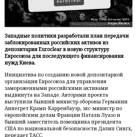
Фото: Timon Schneider/SOPA
Images/Reuters
Западные политики разработали план передачи
заблокированных российских активов из
депозитария Euroclear в новую структуру
Евросоюза для последующего финансирования
нужд Киева.
Инициатива по созданию новой депозитарной
организации Евросоюза для управления
замороженными российскими активами
выдвинута на Западе. Авторами проекта
выступили бывший министр обороны Германии
Аннегрет Крамп-Карренбауэр, экс-министр по
европейским делам Франции Натали Луазо и
бывший заместитель помощника президента
США по национальной безопасности Далип Сингх,
передает
ТАСС
.