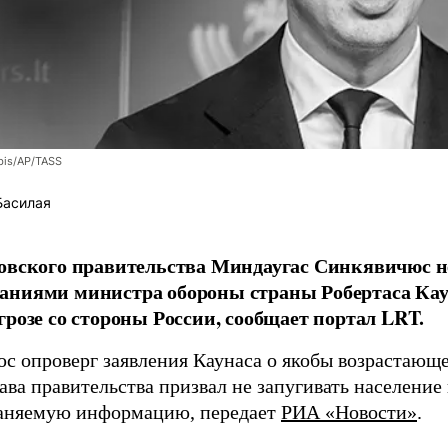
bis/AP/TASS
Басилая
овского правительства Миндаугас Синкявичюс не
аниями министра обороны страны Робертаса Кау
грозе со стороны России, сообщает портал LRT.
с опроверг заявления Каунаса о якобы возрастающе
ава правительства призвал не запугивать население
аняемую информацию, передает
РИА «Новости»
.