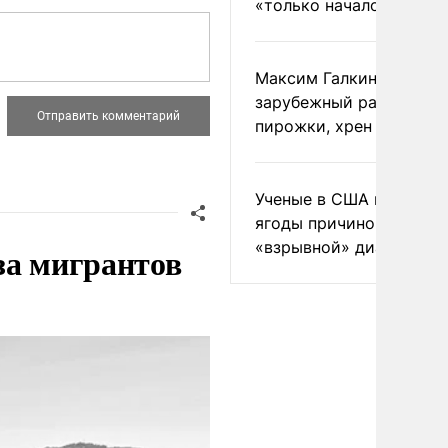
«только началом»
Максим Галкин добавил
зарубежный райдер
пирожки, хрен и морс
Ученые в США назвали 
ягоды причиной
«взрывной» диареи
за мигрантов