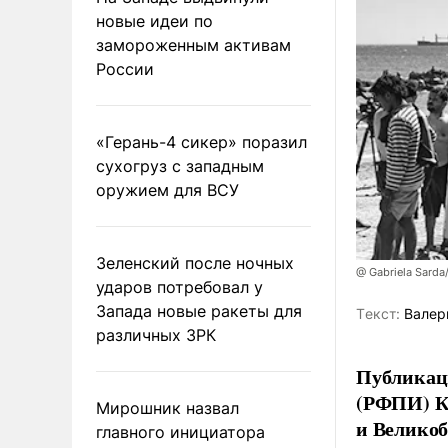
новые идеи по
замороженным активам
России
«Герань-4 сикер» поразил
сухогруз с западным
оружием для ВСУ
Зеленский после ночных
@ Gabriela Sarda
ударов потребовал у
Запада новые ракеты для
Tекст:
Валер
различных ЗРК
Публикаци
(РФПИ) К
Мирошник назвал
и Великоб
главного инициатора