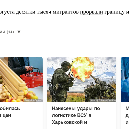
августа десятки тысяч мигрантов
прорвали
границу и
И (14)
▼
добилась
Нанесены удары по
М
 цен
логистике ВСУ в
д
Харьковской и
и