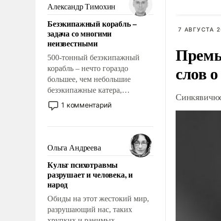
образованных людей. Иногда
Александр Тимохин
казалось, что эти вопросы
Безэкипажный корабль –
решены раз и навсегда, но –
7 АВГУСТА 2
задача со многими
нет, не решены.
неизвестными
Премь
500-тонный безэкипажный
слов о
корабль – нечто гораздо
большее, чем небольшие
безэкипажные катера,
Синкявичюс
применение которых уже
1 комментарий
стало обыденностью. Задача по
созданию такого корабля очень
сложна и амбициозна. Однако
и ее реализация радикально
Ольга Андреева
поднимет наши боевые
Культ психотравмы
возможности.
разрушает и человека, и
народ
Обиды на этот жестокий мир,
разрушающий нас, таких
хрупких и ранимых,