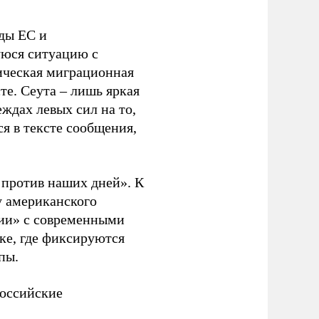
ды ЕС и
уюся ситуацию с
ическая миграционная
те. Сеута – лишь яркая
ждах левых сил на то,
я в тексте сообщения,
. против наших дней». К
у американского
рии» с современными
ке, где фиксируются
пы.
российские