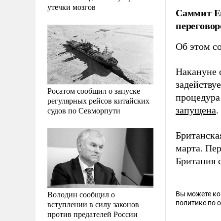
утечки мозгов
Саммит Ев
переговор
Об этом с
Накануне 
задействуе
Росатом сообщил о запуске
процедура
регулярных рейсов китайских
запущена
.
судов по Севморпути
Британска
марта. Пер
Британия 
Володин сообщил о
Вы можете к
вступлении в силу законов
политике по 
против предателей России