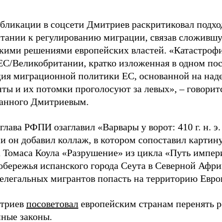
убликации в соцсети Дмитриев раскритиковал подхо
тании к регулированию миграции, связав сложивш
кими решениями европейских властей. «Катастроф
ЕС/Великобритании, кратко изложенная в одном пос
ия миграционной политики ЕС, основанной на наде
ты и их потомки проголосуют за левых», – говоритс
анного Дмитриевым.
глава РФПИ озаглавил «Варвары у ворот: 410 г. н. э
и он добавил коллаж, в котором сопоставил картин
 Томаса Коула «Разрушение» из цикла «Путь импе
обережья испанского города Сеута в Северной Афри
елегальных мигрантов попасть на территорию Евро
итриев
посоветовал
европейским странам перенять 
ные законы.