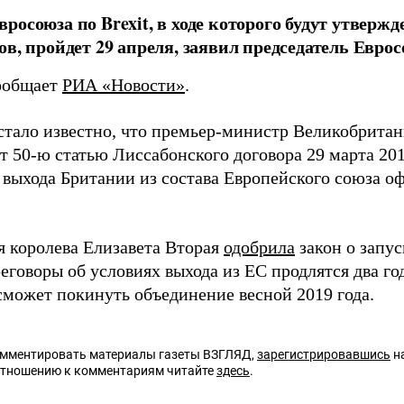
росоюза по Brexit, в ходе которого будут утвер
ов, пройдет 29 апреля, заявил председатель Еврос
ообщает
РИА «Новости»
.
стало известно, что премьер-министр Великобритан
т 50-ю статью Лиссабонского договора 29 марта 201
 выхода Британии из состава Европейского союза 
я королева Елизавета Вторая
одобрила
закон о запус
еговоры об условиях выхода из ЕС продлятся два го
сможет покинуть объединение весной 2019 года.
омментировать материалы газеты ВЗГЛЯД,
зарегистрировавшись
на
отношению к комментариям читайте
здесь
.