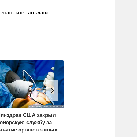
спанского анклава
инздрав США закрыл
В Москве под суд
онорскую службу за
отдали девушек,
зъятие органов живых
заставлявших