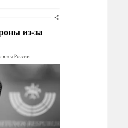
ациентов
выплачивать большие
чеки ресторана
роны из-за
тороны России