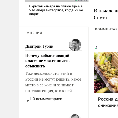
В начале 
Сеута.
КОММЕНТАРИ
МНЕНИЯ
Дмитрий Губин
Почему «объясняющий
класс» не может ничего
объяснить
Уже несколько столетий в
России не могут решить, какое
место в её жизни занимает
интеллигенция, кто к ней
принадлежит, а кого из неё
0 комментариев
Россия 
исключили с правом
снижения
восстановления и без оного. И
чем она отличается от просто