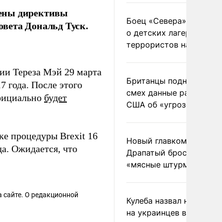
ждены директивы
Боец «Севера» рассказ
овета Дональд Туск.
о детских лагерях
террористов на Украин
ии Тереза Мэй 29 марта
Британцы подняли на
7 года. После этого
смех данные разведки
официально
будет
США об «угрозе России
ке процедуры Brexit 16
Новый главком ВСУ
да. Ожидается, что
Драпатый бросил солда
«мясные штурмы»
 сайте. О редакционной
Кулеба назвал нападени
на украинцев в Польше