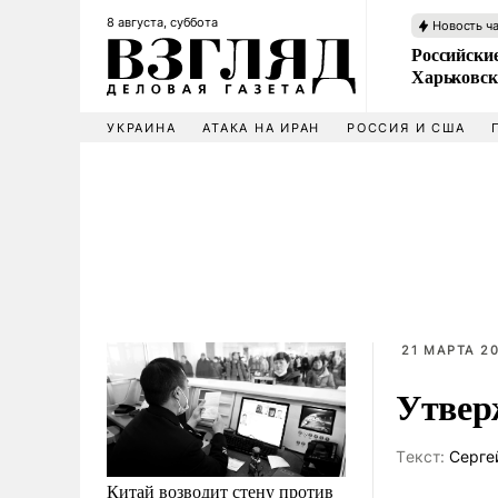
8 августа, суббота
Новость ч
Российски
Харьковск
УКРАИНА
АТАКА НА ИРАН
РОССИЯ И США
21 МАРТА 20
Утвер
Tекст:
Серге
Китай возводит стену против