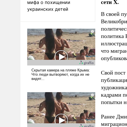
сети X.
мифа о похищении
украинских детей
В своей п
Великобри
политичес
политика 
иллюстрац
что мигран
опубликов
Свой пост 
публикаци
художника
кадрами п
попытки н
Ранее Дм
миграцион