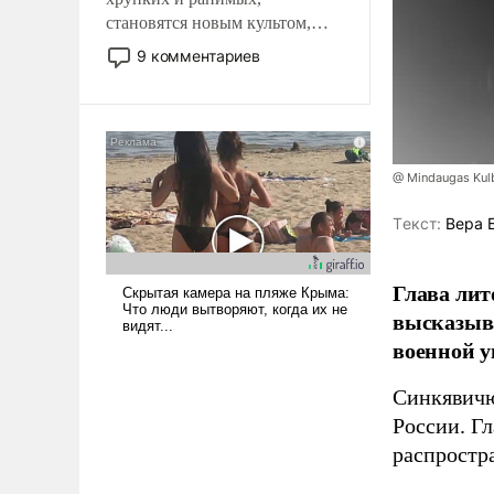
становятся новым культом,
постепенно вытесняя и
9 комментариев
отменяя традиционное
требование к человеку – быть
мужественным и твердым под
ударами судьбы, брать на себя
ответственность, помогать
@ Mindaugas Kul
слабым, идти вперед и
адаптироваться.
Tекст:
Вера 
Глава лит
высказыв
военной у
Синкявичю
России. Гл
распростр