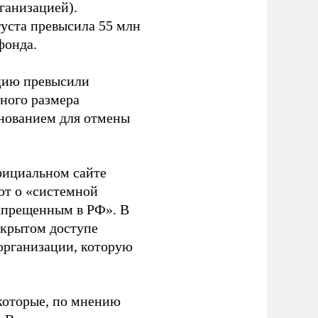
ганизацией).
густа превысила 55 млн
фонда.
ацию превысили
ного размера
основанием для отмены
фициальном сайте
ют о «системной
апрещенным в РФ». В
ткрытом доступе
организации, которую
которые, по мнению