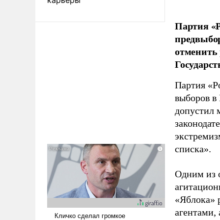
Партия «Р
предвыбор
отменить 
Государст
Партия «Р
выборов в
допустил 
законодат
экстремиз
списка».
Одним из 
агитацион
«Яблока» 
агентами,