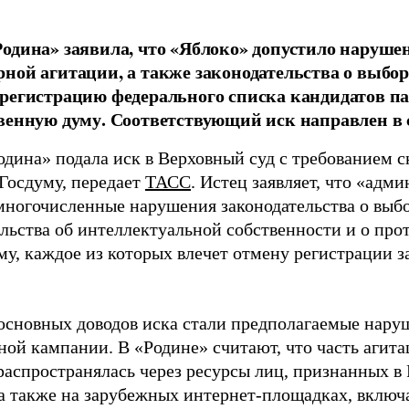
одина» заявила, что «Яблоко» допустило наруше
ной агитации, а также законодательства о выбор
регистрацию федерального списка кандидатов па
венную думу. Соответствующий иск направлен в с
одина» подала иск в Верховный суд с требованием с
 Госдуму, передает
ТАСС
. Истец заявляет, что «адм
многочисленные нарушения законодательства о выбор
ельства об интеллектуальной собственности и о про
му, каждое из которых влечет отмену регистрации 
основных доводов иска стали предполагаемые нару
ной кампании. В «Родине» считают, что часть агит
распространялась через ресурсы лиц, признанных 
 а также на зарубежных интернет-площадках, включа