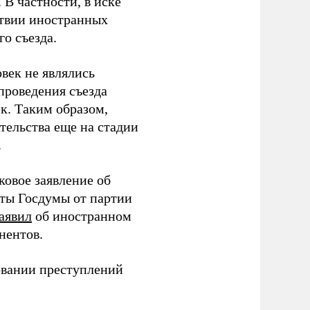
В частности, в иске
тствии иностранных
о съезда.
век не являлись
проведения съезда
ек. Таким образом,
тельства еще на стадии
.
ковое заявление об
аты Госдумы от партии
аявил
об иностранном
нентов.
овании преступлений