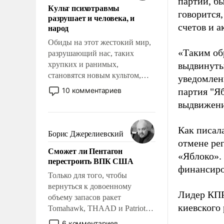
партии, б
Культ психотравмы
возможности.
говорится,
разрушает и человека, и
счетов и 
народ
Обиды на этот жестокий мир,
«Таким об
разрушающий нас, таких
хрупких и ранимых,
выдвинуты
становятся новым культом,
уведомлени
постепенно вытесняя и
10 комментариев
партия "Я
отменяя традиционное
выдвижения
требование к человеку – быть
мужественным и твердым под
Как писал
ударами судьбы, брать на себя
Борис Джерелиевский
ответственность, помогать
отмене ре
Сможет ли Пентагон
слабым, идти вперед и
«Яблоко».
перестроить ВПК США
адаптироваться.
финансиро
Только для того, чтобы
вернуться к довоенному
Лидер КП
объему запасов ракет
киевского
Tomahawk, THAAD и Patriot
США потребуется более трех
6 комментариев