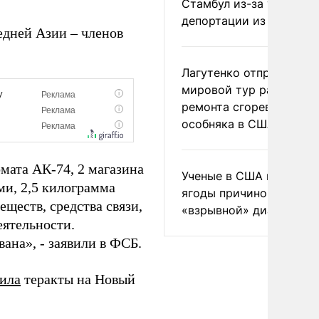
Стамбул из-за угрозы
депортации из России
едней Азии – членов
Лагутенко отправился в
мировой тур ради
ремонта сгоревшего
особняка в США
омата АК-74, 2 магазина
Ученые в США назвали 
ми, 2,5 килограмма
ягоды причиной
ществ, средства связи,
«взрывной» диареи
еятельности.
ана», - заявили в ФСБ.
тила
теракты на Новый