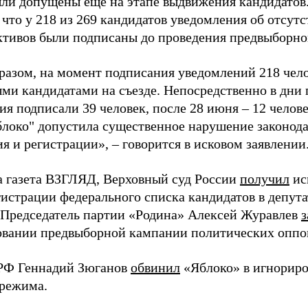
ыли допущены еще на этапе выдвижения кандидатов. 
 что у 218 из 269 кандидатов уведомления об отсу
активов были подписаны до проведения предвыборног
разом, на момент подписания уведомлений 218 чело
ми кандидатами на съезде. Непосредственно в дни 
я подписали 39 человек, после 28 июня – 12 челов
блоко" допустила существенное нарушение законода
 и регистрации», – говорится в исковом заявлении
а газета ВЗГЛЯД, Верховный суд России
получил
ис
гистрации федерального списка кандидатов в депут
 Председатель партии «Родина» Алексей Журавлев
з
вании предвыборной кампании политических оппо
РФ Геннадий Зюганов
обвинил
«Яблоко» в игнорир
 режима.