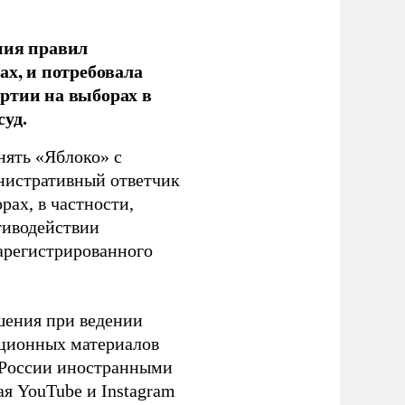
ния правил
ах, и потребовала
ртии на выборах в
уд.
нять «Яблоко» с
инистративный ответчик
ах, в частности,
тиводействии
зарегистрированного
шения при ведении
ационных материалов
в России иностранными
я YouTube и Instagram