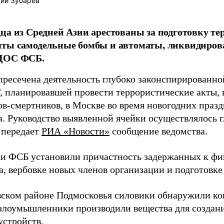
ий Зубарев
ца из Средней Азии арестованы за подготовку тер
ты самодельные бомбы и автоматы, ликвидирова
ЦОС ФСБ.
ресечена деятельность глубоко законспирированно
, планировавшей провести террористические акты, в
ов-смертников, в Москве во время новогодних праз
а. Руководство выявленной ячейки осуществлялось г
- передает
РИА «Новости»
сообщение ведомства.
и ФСБ установили причастность задержанных к ф
, вербовке новых членов организации и подготовке 
ском районе Подмосковья силовики обнаружили ко
 злоумышленники производили вещества для создан
устройств.