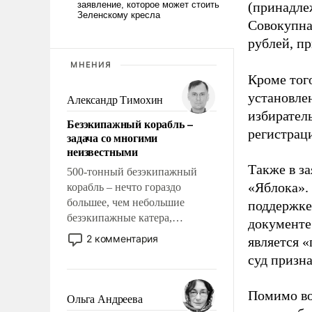
(принадле
Совокупная
рублей, пр
МНЕНИЯ
Кроме тог
установле
Александр Тимохин
избиратель
Безэкипажный корабль –
регистрац
задача со многими
неизвестными
Также в з
500-тонный безэкипажный
«Яблока».
корабль – нечто гораздо
большее, чем небольшие
поддержке
безэкипажные катера,
документе
применение которых уже
2 комментария
является 
стало обыденностью. Задача по
суд призн
созданию такого корабля очень
сложна и амбициозна. Однако
Помимо во
и ее реализация радикально
Ольга Андреева
поднимет наши боевые