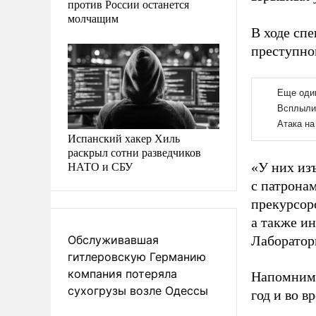
против России останется
молчащим
В ходе сп
преступно
Испанский хакер Хиль
раскрыл сотни разведчиков
НАТО и СБУ
«У них изъ
с патронам
прекурсоро
а также и
Обслуживавшая
Лаборатор
гитлеровскую Германию
компания потеряла
Напомним,
сухогрузы возле Одессы
год и во 