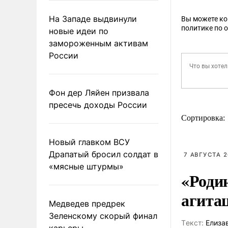
На Западе выдвинули
Вы можете к
политике по 
новые идеи по
замороженным активам
России
Фон дер Ляйен призвала
пресечь доходы России
Сортировка:
Новый главком ВСУ
Драпатый бросил солдат в
7 АВГУСТА 2
«мясные штурмы»
«Роди
агита
Медведев предрек
Зеленскому скорый финал
Tекст:
Елиза
карьеры