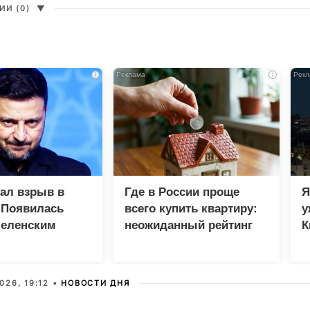
И (0)
▼
i
i
зал взрыв в
Где в России проще
Я
 Появилась
всего купить квартиру:
у
Зеленским
неожиданный рейтинг
К
в
026, 19:12 •
НОВОСТИ ДНЯ