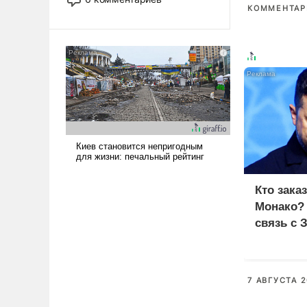
лет. Даже небольшая война с
КОММЕНТАРИ
Ираном опустошила
американские арсеналы.
Сложившаяся ситуация
означает многолетний период
уязвимости США, например,
перед Китаем.
Кто зака
Монако?
связь с 
7 АВГУСТА 2