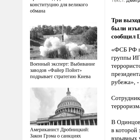
Tекст:
Дмитр
конституцию для великого
обмана
Три выход
были изъя
сообщил 
«ФСБ РФ п
группы ИГ
Военный эксперт: Выбивание
террорист
заводов «Файер Пойнт»
президент
подрывает стратегию Киева
рубежа», 
Сотрудник
терроризма
В Одинцов
Американист Дробницкий:
в которой
Закон Грэма о санкциях
взрывных 