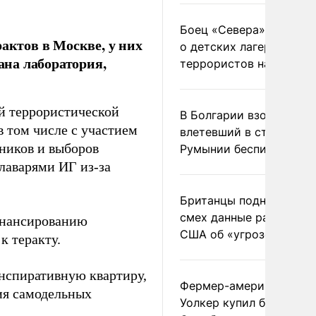
Боец «Севера» рассказ
актов в Москве, у них
о детских лагерях
на лаборатория,
террористов на Украин
й террористической
В Болгарии взорвался
 том числе с участием
влетевший в страну из
дников и выборов
Румынии беспилотник
лаварями ИГ из-за
Британцы подняли на
смех данные разведки
инансированию
США об «угрозе России
к теракту.
нспиративную квартиру,
Фермер-американец
ия самодельных
Уолкер купил билет в