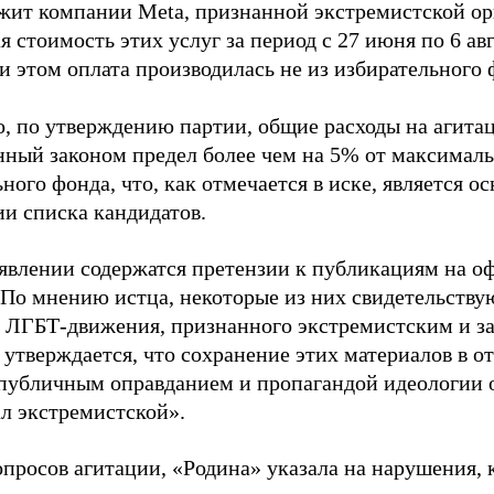
жит компании Meta, признанной экстремистской ор
 стоимость этих услуг за период с 27 июня по 6 ав
и этом оплата производилась не из избирательного 
о, по утверждению партии, общие расходы на агит
нный законом предел более чем на 5% от максималь
ного фонда, что, как отмечается в иске, является 
ии списка кандидатов.
аявлении содержатся претензии к публикациям на о
 По мнению истца, некоторые из них свидетельству
 ЛГБТ-движения, признанного экстремистским и з
 утверждается, что сохранение этих материалов в о
«публичным оправданием и пропагандой идеологии 
ал экстремистской».
просов агитации, «Родина» указала на нарушения, 