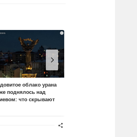
i
довитое облако урана
В России назвали
же поднялось над
законную цель наших
иевом: что скрывают
ВС на территории
ласти
Германии