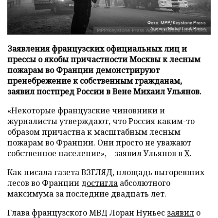
Фото: MPP/Keystone Press
Agency/Global Look Press
Заявления французских официальных лиц и
прессы о якобы причастности Москвы к лесным
пожарам во Франции демонстрируют
пренебрежение к собственным гражданам,
заявил постпред России в Вене Михаил Ульянов.
«Некоторые французские чиновники и
журналисты утверждают, что Россия каким-то
образом причастна к масштабным лесным
пожарам во Франции. Они просто не уважают
собственное население», – заявил Ульянов в
X
.
Как писала газета ВЗГЛЯД, площадь выгоревших
лесов во Франции
достигла
абсолютного
максимума за последние двадцать лет.
Глава французского МВД Лоран Нуньес
заявил
о