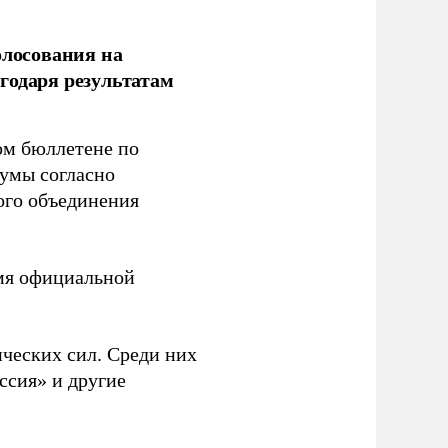
олосования на
годаря результатам
ом бюллетене по
думы согласно
ого объединения
емя официальной
ческих сил. Среди них
ссия» и другие