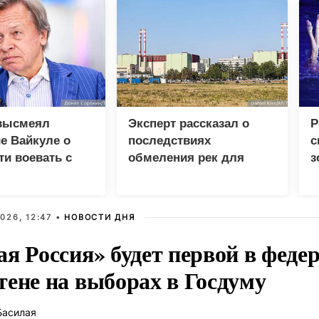
высмеял
Эксперт рассказал о
Р
е Вайкуле о
последствиях
с
ти воевать с
обмеления рек для
з
Европы и Украины
Е
026, 12:47 •
НОВОСТИ ДНЯ
ая Россия» будет первой в феде
тене на выборах в Госдуму
Басилая