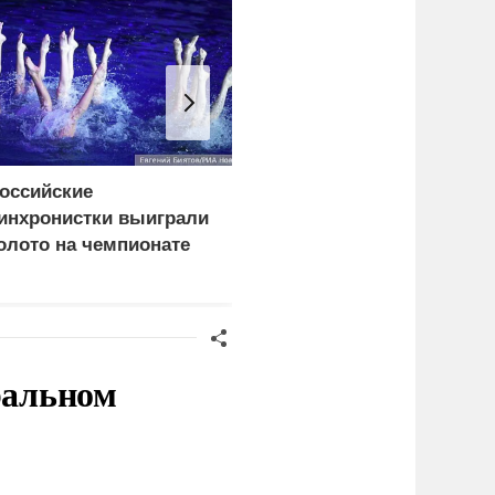
оссийские
Лайма Вайкуле заявила
инхронистки выиграли
о готовности воевать с
олото на чемпионате
россиянами
вропы в Париже
ральном