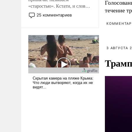
Голосовани
«старостью». Кстати, и слово-
течение тр
то это уже стараются не
25 комментариев
использовать – так же, как
КОММЕНТАРИ
«бабка», «дед», – хотя бы в
образованной среде, потому
что оно уже несет негативные
коннотации.
3 АВГУСТА 2
Трамп