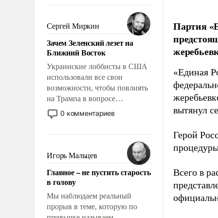
То, что несколько лет назад
было образом для
псевдонаучной фантастики,
Партия «Е
Сергей Миркин
стало всерьез обсуждаемой
предстоящ
Зачем Зеленский лезет на
идеей.
жеребьевк
Ближний Восток
Украинские лоббисты в США
«Единая Р
использовали все свои
федеральн
возможности, чтобы повлиять
жеребьевк
на Трампа в вопросе
вытянул с
предоставления вооружений
0 комментариев
своим нанимателям. Вероятно,
кому-то из тех, кто
Герой Рос
консультирует Киев, пришла в
процедуры
голову мысль: хорошо бы
Игорь Мальцев
продемонстрировать, что
Главное – не пустить старость
Всего в р
Украина вступила в
в голову
представл
вооруженное противостояние
с Ираном.
Мы наблюдаем реальный
официальн
прорыв в теме, которую по
привычке называем