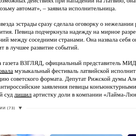
возможных действиях при нападении на Латвию, она
возьму автомат», – заявила исполнительница.
везда эстрады сразу сделала оговорку о нежелании
ития. Певица подчеркнула надежду на мирное раз
чий между соседними странами. Она назвала себя 
ит в лучшее развитие событий.
а газета ВЗГЛЯД, официальный представитель МИД
овала
музыкальный фестиваль латвийской исполнит
цию советского формата. Депутат Рижской думы Ал
нтироссийские заявления певицы конъюнктурными
й суд
лишил
артистку доли в компании «Лайма-Люк
И (73)
▼