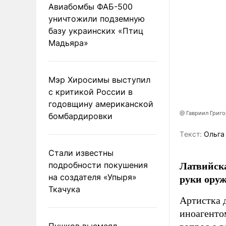
Авиабомбы ФАБ-500
уничтожили подземную
базу украинских «Птиц
Мадьяра»
Мэр Хиросимы выступил
с критикой России в
годовщину американской
@ Гавриил Григ
бомбардировки
Tекст:
Ольга
Стали известны
Латвийска
подробности покушения
руки оруж
на создателя «Упыря»
Ткачука
Артистка 
иноагентом
Пушков высмеял