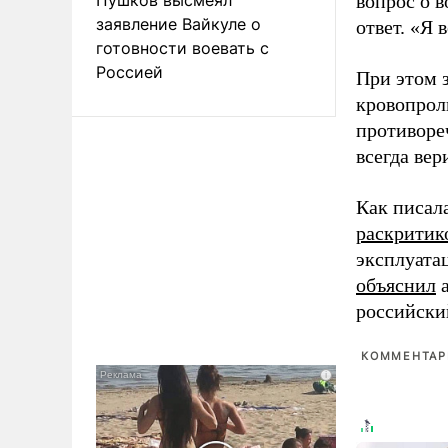
вопрос о 
заявление Вайкуле о
ответ. «Я 
готовности воевать с
Россией
При этом з
кровопрол
противоре
всегда вер
Как писал
раскритик
эксплуата
объяснил
а
российски
КОММЕНТАРИ