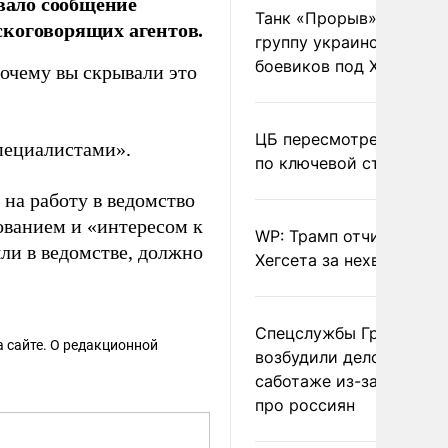
вало сообщение
Танк «Прорыв» уничто
скоговорящих агентов.
группу украинских
боевиков под Харьково
очему вы скрывали это
ЦБ пересмотрел прогно
пециалистами».
по ключевой ставке
на работу в ведомство
ванием и «интересом к
WP: Трамп отчитал
яли в ведомстве, должно
Хегсета за нехватку ра
Спецслужбы Грузии
 сайте. О редакционной
возбудили дело о
саботаже из-за фейков
про россиян