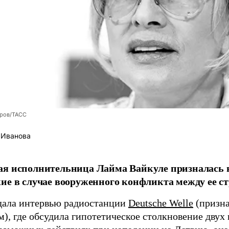
оров/ТАСС
 Иванова
я исполнительница Лайма Вайкуле призналась в
ие в случае вооруженного конфликта между ее ст
дала интервью радиостанции
Deutsche Welle
(призна
), где обсудила гипотетическое столкновение двух 