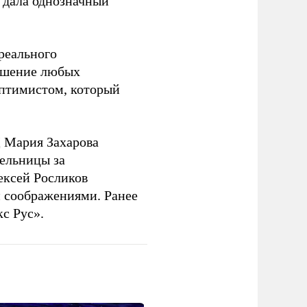
 дала однозначный
 реального
решение любых
оптимистом, который
 Мария Захарова
ельницы за
ексей Росликов
 соображениями. Ранее
с Рус».