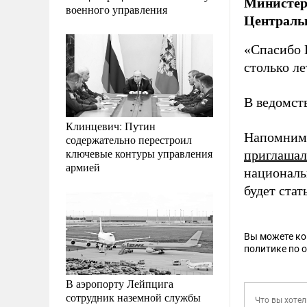
Министер
военного управления
Центральн
«Спасибо 
столько ле
В ведомст
Клинцевич: Путин
Напомним,
содержательно перестроил
ключевые контуры управления
приглашал
армией
национальн
будет стат
Вы можете к
политике по 
В аэропорту Лейпцига
сотрудник наземной службы