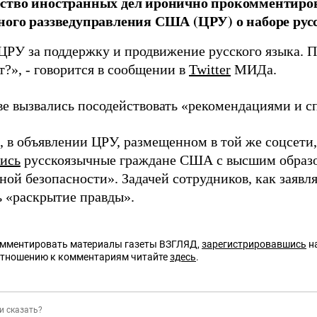
ство иностранных дел иронично прокомментиро
ого раззведуправления США (ЦРУ) о наборе рус
ЦРУ за поддержку и продвижение русского языка. П
т?», - говорится в сообщении в
Twitter
МИДа.
ве вызвались посодействовать «рекомендациями и с
 в объявлении ЦРУ, размещенном в той же соцсети, 
ись
русскоязычные граждане США с высшим образо
ой безопасности». Задачей сотрудников, как заявл
ь «раскрытие правды».
омментировать материалы газеты ВЗГЛЯД,
зарегистрировавшись
на
отношению к комментариям читайте
здесь
.