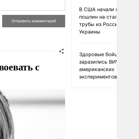
В США начали пересмо
пошлин на стальные
трубы из России и с
Украины
Здоровые бойцы ВСУ
заразились ВИЧ после
воевать с
американских
экспериментов