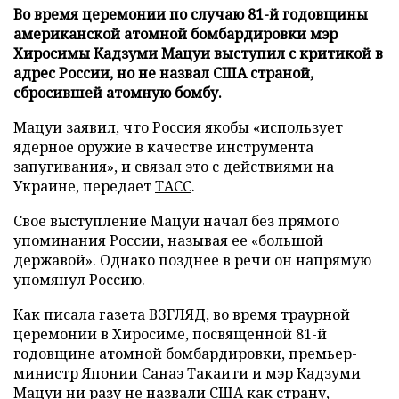
Во время церемонии по случаю 81-й годовщины
американской атомной бомбардировки мэр
Хиросимы Кадзуми Мацуи выступил с критикой в
адрес России, но не назвал США страной,
сбросившей атомную бомбу.
Мацуи заявил, что Россия якобы «использует
ядерное оружие в качестве инструмента
запугивания», и связал это с действиями на
Украине, передает
ТАСС
.
Свое выступление Мацуи начал без прямого
упоминания России, называя ее «большой
державой». Однако позднее в речи он напрямую
упомянул Россию.
Как писала газета ВЗГЛЯД, во время траурной
церемонии в Хиросиме, посвященной 81-й
годовщине атомной бомбардировки, премьер-
министр Японии Санаэ Такаити и мэр Кадзуми
Мацуи ни разу
не назвали
США как страну,