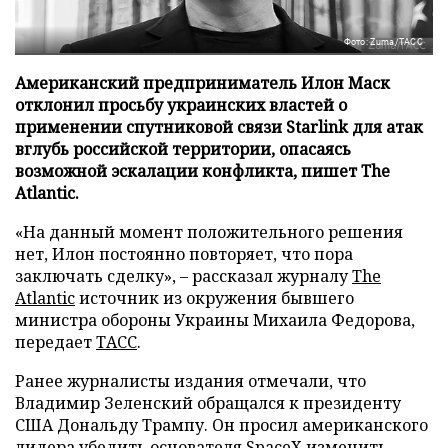
Фото: Zuma/ТАСС
Американский предприниматель Илон Маск
отклонил просьбу украинских властей о
применении спутниковой связи Starlink для атак
вглубь российской территории, опасаясь
возможной эскалации конфликта, пишет The
Atlantic.
«На данный момент положительного решения
нет, Илон постоянно повторяет, что пора
заключать сделку», – рассказал журналу
The
Atlantic
источник из окружения бывшего
министра обороны Украины Михаила Федорова,
передает
ТАСС
.
Ранее журналисты издания отмечали, что
Владимир Зеленский обращался к президенту
США Дональду Трампу. Он просил американского
лидера убедить основателя SpaceX изменить