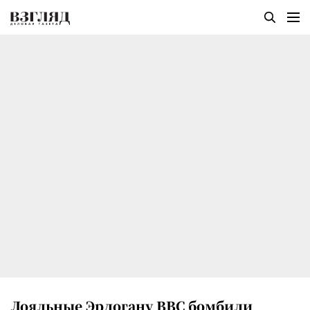
Лояльные Эрдогану ВВС бомбили