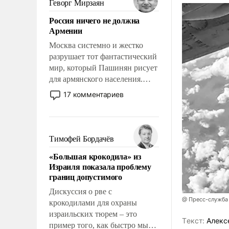
Геворг Мирзаян
означает многолетний период
Россия ничего не должна
уязвимости США, например,
Армении
перед Китаем.
Москва системно и жестко
разрушает тот фантастический
мир, который Пашинян рисует
для армянского населения.
Мир, где политические
17 комментариев
прожекты будут безусловно
оплачиваться за счет
российских
налогоплательщиков и где
Тимофей Бордачёв
Еревану за свои поступки не
«Большая крокодила» из
нужно отвечать.
Израиля показала проблему
границ допустимого
Дискуссия о рве с
@ Пресс-служба
крокодилами для охраны
израильских тюрем – это
Tекст:
Алекс
пример того, как быстро мы