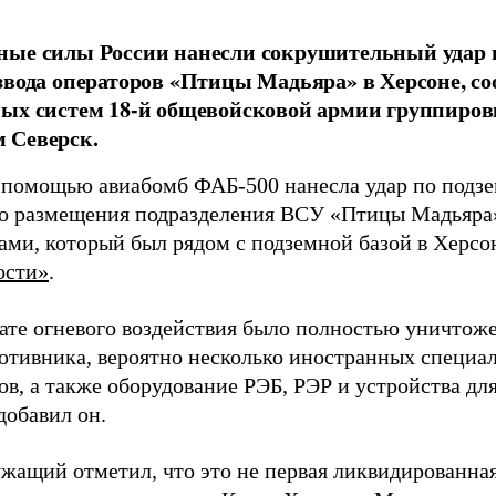
ные силы России нанесли сокрушительный удар 
звода операторов «Птицы Мадьяра» в Херсоне, с
ых систем 18-й общевойсковой армии группиров
 Северск.
 помощью авиабомб ФАБ-500 нанесла удар по подз
о размещения подразделения ВСУ «Птицы Мадьяра»
ами, который был рядом с подземной базой в Херсо
ости»
.
тате огневого воздействия было полностью уничтоже
ротивника, вероятно несколько иностранных специал
в, а также оборудование РЭБ, РЭР и устройства дл
добавил он.
жащий отметил, что это не первая ликвидированная