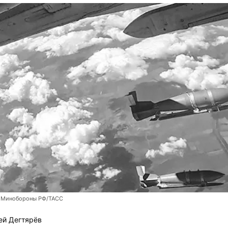
 Минобороны РФ/ТАСС
ей Дегтярёв