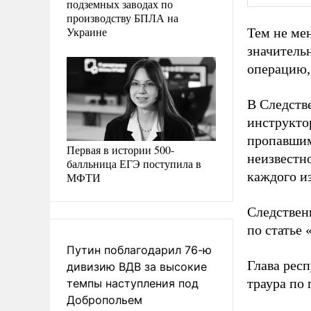
подземных заводах по
производству БПЛА на
Украине
Тем не ме
значитель
операцию, 
В Следств
инструкто
пропавшим
Первая в истории 500-
неизвестн
балльница ЕГЭ поступила в
каждого и
МФТИ
Следствен
по статье
Путин поблагодарил 76-ю
Глава рес
дивизию ВДВ за высокие
траура по
темпы наступления под
Добропольем