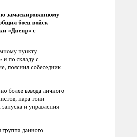
по замаскированному
ообщил боец войск
ки «Днепр» с
емному пункту
 и по складу с
не, пояснил собеседник
но более взвода личного
истов, пара тонн
я запуска и управления
 группа данного