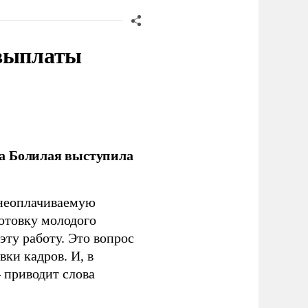
 выплаты
ла Болилая выступила
 неоплачиваемую
готовку молодого
ту работу. Это вопрос
ки кадров. И, в
– приводит слова