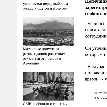
Погибших 
уклонистов перед выбором
зарегистр
между нищетой и фронтом
сообщили 
«Если бы 
спасатели.
сотрудник
Он уточнил
Матвиенко допустила
рекомендацию россиянам
которым п
отказаться от поездок в
Армению
«В случае,
положенное
время», - 
СМИ сообщили о скрытых