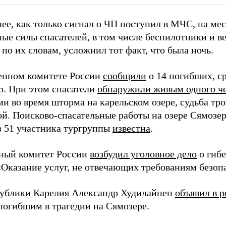
нее, как только сигнал о ЧП поступил в МЧС, на ме
ные силы спасателей, в том числе беспилотники и в
по их словам, усложнил тот факт, что была ночь.
енном комитете России
сообщили
о 14 погибших, с
р. При этом спасатели
обнаружили живым одного ч
и во время шторма на карельском озере, судьба тро
ой. Поисково-спасательные работы на озере Сямозер
з 51 участника тургруппы
известна
.
ный комитет России
возбудил уголовное дело
о гибе
 «Оказание услуг, не отвечающих требованиям безоп
публики Карелия Александр Худилайнен
объявил в р
 погибшим в трагедии на Сямозере.