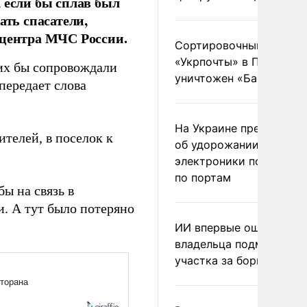
 если бы сплав был
ать спасатели,
 центра МЧС России.
Сортировочный пункт
«Укрпочты» в Павлогра
 их бы сопровождали
уничтожен «Бандероль
передает слова
На Украине предупреди
ителей, в поселок к
об удорожании китайс
электроники после уда
по портам
ы на связь в
и. А тут было потеряно
ИИ впервые оштрафова
владельца подмосковн
участка за борщевик