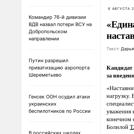
6 АВГУСТА 2
Командир 76-й дивизии
«Един
ВДВ назвал потери ВСУ на
наста
Добропольском
направлении
Tекст:
Дарья
Путин разрешил
Кандидат 
приватизацию аэропорта
за введен
Шереметьево
«Наставни
нагрузку. 
Генсек ООН осудил атаки
специалис
украинских
беспилотников по России
уважения к
конечном с
Болилой
Т
В российских школах