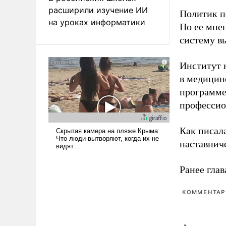
расширили изучение ИИ
Политик п
на уроках информатики
По ее мне
систему в
Институт 
в медицине
программе
профессио
Как писал
наставнич
Ранее глав
КОММЕНТАРИ