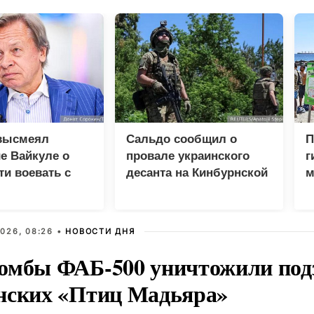
высмеял
Сальдо сообщил о
П
е Вайкуле о
провале украинского
г
ти воевать с
десанта на Кинбурнской
м
косе
м
X
026, 08:26 •
НОВОСТИ ДНЯ
омбы ФАБ-500 уничтожили под
нских «Птиц Мадьяра»