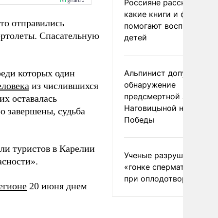
Россияне рассказали,
какие книги и фильмы
сто отправились
помогают воспитывать
ертолеты. Спасательную
детей
реди которых один
Альпинист допустил
обнаружение
еловека
из числившихся
предсмертной записки
их оставалась
Наговицыной на пике
о завершены, судьба
Победы
ли туристов в Карелии
Ученые разрушили миф
асности».
«гонке сперматозоидов
при оплодотворении
егионе
20 июня днем