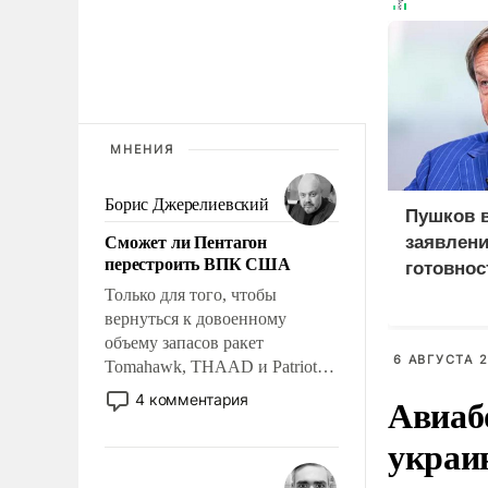
МНЕНИЯ
Борис Джерелиевский
Пушков 
Сможет ли Пентагон
заявлени
перестроить ВПК США
готовнос
Россией
Только для того, чтобы
вернуться к довоенному
объему запасов ракет
6 АВГУСТА 2
Tomahawk, THAAD и Patriot
США потребуется более трех
Авиаб
4 комментария
лет. Даже небольшая война с
Ираном опустошила
украи
американские арсеналы.
Сложившаяся ситуация