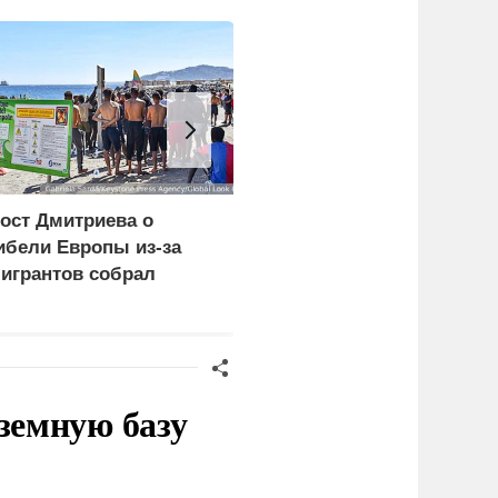
ост Дмитриева о
В Горном Алтае
ибели Европы из-за
участник СВО пережил
игрантов собрал
удар молнии и встречу 
иллион просмотров в
медведем
земную базу