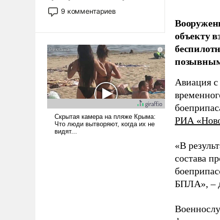
двигаемся по пути
9 комментариев
революционных изменений.
Вооружен
То, что несколько лет назад
объекту в
было образом для
беспилотн
псевдонаучной фантастики,
позывным
стало всерьез обсуждаемой
идеей.
Авиация с
временног
боеприпас
РИА «Нов
«В резуль
состава п
боеприпасо
БПЛА», – 
Военнослу