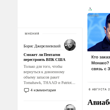
МНЕНИЯ
Борис Джерелиевский
Сможет ли Пентагон
Кто зака
перестроить ВПК США
Монако?
Только для того, чтобы
связь с 
вернуться к довоенному
объему запасов ракет
Tomahawk, THAAD и Patriot
США потребуется более трех
6 АВГУСТА 2
4 комментария
лет. Даже небольшая война с
Авиаб
Ираном опустошила
американские арсеналы.
Сложившаяся ситуация