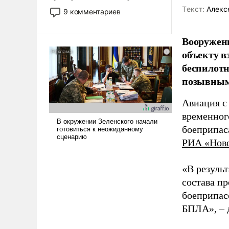
двигаемся по пути
Tекст:
Алекс
9 комментариев
революционных изменений.
То, что несколько лет назад
Вооружен
было образом для
объекту в
псевдонаучной фантастики,
стало всерьез обсуждаемой
беспилотн
идеей.
позывным
Авиация с
временног
боеприпас
РИА «Нов
«В резуль
состава п
боеприпасо
БПЛА», – 