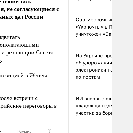
е появились
, не согласующиеся с
нных дел России
Сортировочный пункт
«Укрпочты» в Павлогра
уничтожен «Бандероль
ыдвигать
овополагающими
 и резолюции Совета
На Украине предупреди
»
.
об удорожании китайс
электроники после уда
позицией в Женеве -
по портам
осле встречи с
ИИ впервые оштрафова
ирийские переговоры в
владельца подмосковн
участка за борщевик