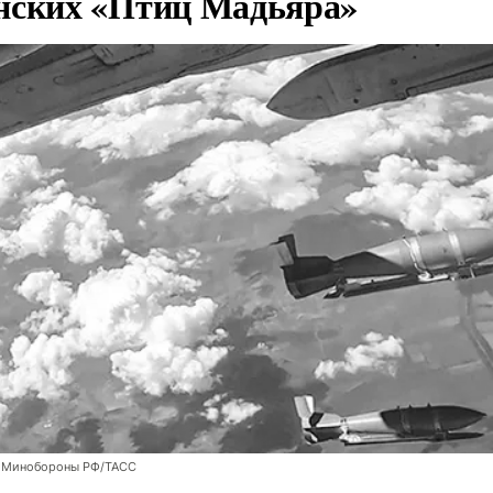
нских «Птиц Мадьяра»
 Минобороны РФ/ТАСС