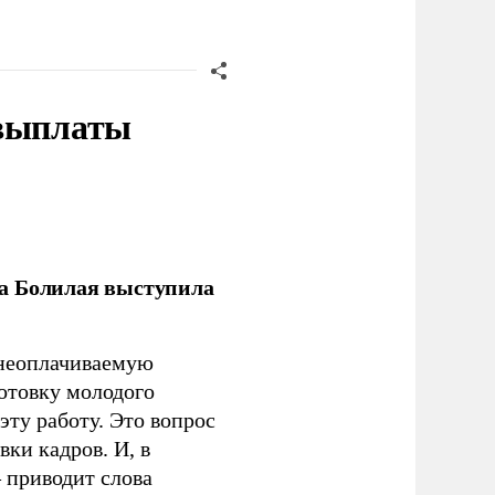
 выплаты
ла Болилая выступила
 неоплачиваемую
готовку молодого
ту работу. Это вопрос
ки кадров. И, в
– приводит слова