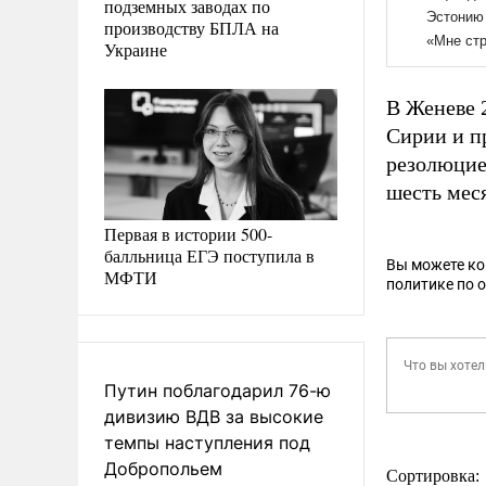
подземных заводах по
производству БПЛА на
Украине
В Женеве 
Сирии и п
резолюцие
шесть мес
Первая в истории 500-
балльница ЕГЭ поступила в
Вы можете к
МФТИ
политике по 
Путин поблагодарил 76-ю
дивизию ВДВ за высокие
темпы наступления под
Добропольем
Сортировка: