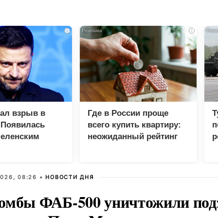
i
i
зал взрыв в
Где в России проще
Т
 Появилась
всего купить квартиру:
п
Зеленским
неожиданный рейтинг
р
026, 08:26 •
НОВОСТИ ДНЯ
омбы ФАБ-500 уничтожили под