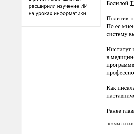
Болилой
Т
расширили изучение ИИ
на уроках информатики
Политик п
По ее мне
систему в
Институт 
в медицине
программе
профессио
Как писал
наставнич
Ранее глав
КОММЕНТАРИ