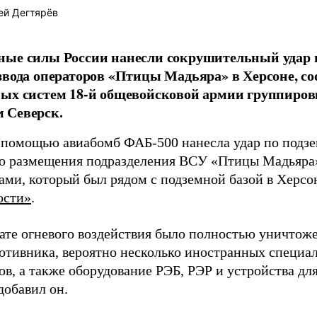
ей Дегтярёв
ные силы России нанесли сокрушительный удар 
звода операторов «Птицы Мадьяра» в Херсоне, с
ых систем 18-й общевойсковой армии группиров
 Северск.
 помощью авиабомб ФАБ-500 нанесла удар по подз
о размещения подразделения ВСУ «Птицы Мадьяра»
ами, который был рядом с подземной базой в Херсо
ости»
.
тате огневого воздействия было полностью уничтоже
ротивника, вероятно несколько иностранных специал
в, а также оборудование РЭБ, РЭР и устройства дл
добавил он.