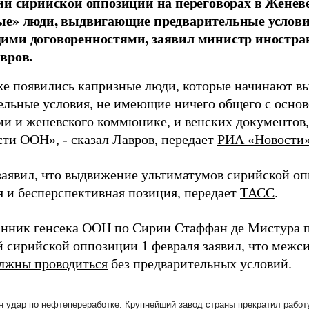
ии сирийской оппозиции на переговорах в Женев
е» люди, выдвигающие предварительные условия
ими договоренностями, заявил министр иностра
вров.
же появились капризные люди, которые начинают в
ельные условия, не имеющие ничего общего с осн
и и женевского коммюнике, и венских документов,
сти ООН», - сказал Лавров, передает
РИА «Новости
заявил, что выдвижение ультиматумов сирийской оп
я и бесперспективная позиция, передает
ТАСС
.
нник генсека ООН по Сирии Стаффан де Мистура п
й сирийской оппозиции 1 февраля заявил, что межс
лжны проводиться
без предварительных условий.