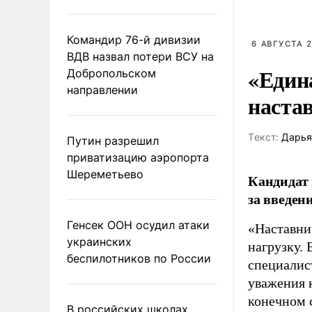
Командир 76-й дивизии
6 АВГУСТА 2
ВДВ назвал потери ВСУ на
«Един
Добропольском
направлении
наста
Tекст:
Дарья
Путин разрешил
приватизацию аэропорта
Шереметьево
Кандидат 
за введен
Генсек ООН осудил атаки
«Наставни
украинских
нагрузку. 
беспилотников по России
специалис
уважения к
конечном с
В российских школах