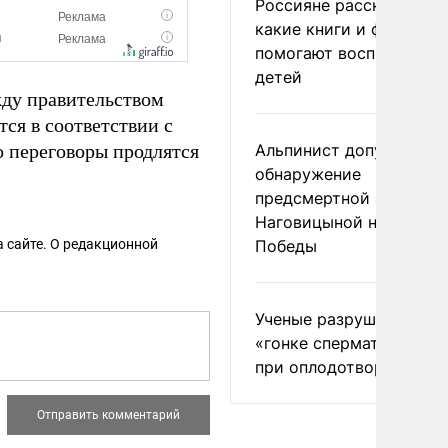
Россияне рассказали,
какие книги и фильмы
помогают воспитывать
детей
ду правительством
ся в соответствии с
 переговоры продлятся
Альпинист допустил
обнаружение
предсмертной записки
Наговицыной на пике
 сайте. О редакционной
Победы
Ученые разрушили миф
«гонке сперматозоидов
при оплодотворении