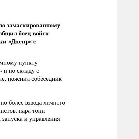
по замаскированному
ообщил боец войск
ки «Днепр» с
емному пункту
 и по складу с
не, пояснил собеседник
но более взвода личного
истов, пара тонн
я запуска и управления