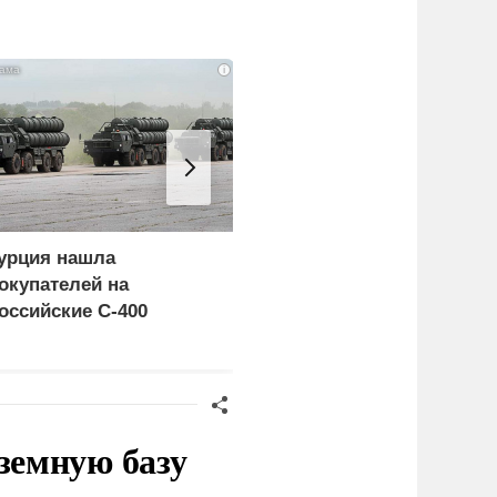
i
урция нашла
Россия больше не буде
окупателей на
церемониться - теперь
оссийские C-400
это законная цель в
Германии
земную базу