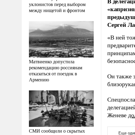
В делегац
уклонистов перед выбором
«капризны
между нищетой и фронтом
предыдущ
Сергей Ла
«В ней то
предварит
принципам
безопасно
Матвиенко допустила
рекомендацию россиянам
отказаться от поездок в
Он также 
Армению
близорука
Спецпосла
делегацие
Женеве
до
СМИ сообщили о скрытых