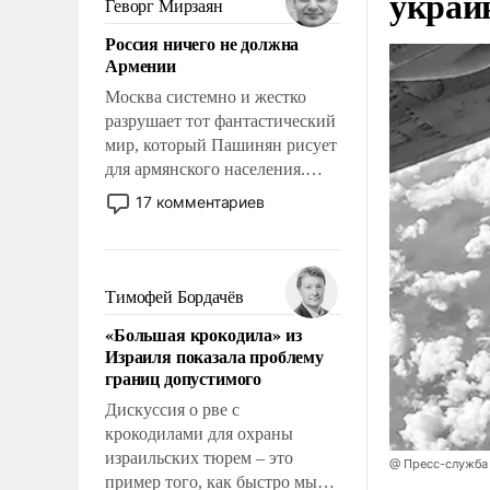
украи
Геворг Мирзаян
означает многолетний период
Россия ничего не должна
уязвимости США, например,
Армении
перед Китаем.
Москва системно и жестко
разрушает тот фантастический
мир, который Пашинян рисует
для армянского населения.
Мир, где политические
17 комментариев
прожекты будут безусловно
оплачиваться за счет
российских
налогоплательщиков и где
Тимофей Бордачёв
Еревану за свои поступки не
«Большая крокодила» из
нужно отвечать.
Израиля показала проблему
границ допустимого
Дискуссия о рве с
крокодилами для охраны
израильских тюрем – это
@ Пресс-служба
пример того, как быстро мы