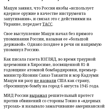
Мацуи заявил, что Россия якобы «использует
ядерное оружие в качестве инструмента
запугивания», и связал это с действиями на
Украине, передает
ТАСС
.
Свое выступление Мацуи начал без прямого
упоминания России, называя ее «большой
державой». Однако позднее в речи он напрямую
упомянул Россию.
Как писала газета ВЗГЛЯД, во время траурной
церемонии в Хиросиме, посвященной 81-й
годовщине атомной бомбардировки, премьер-
министр Японии Санаэ Такаити и мэр Кадзуми
Мацуи ни разу
не назвали
США как страну,
сбросившую бомбу на город 6 августа 1945 года.
МИД России
выражал
решительный протест
против обвинений со стороны Токио в «ядерных
угрозах» и называло замалчивание американской