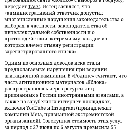
требованием снять «Яблоко» с выборов в Госдуму,
передает
ТАСС
. Истец заявляет, что
«административный ответчик допустил
многочисленные нарушения законодательства о
выборах, в частности, законодательства об
интеллектуальной собственности и о
противодействии экстремизму, каждое из
которых влечет отмену регистрации
зарегистрированного списка».
Одним из основных доводов иска стали
предполагаемые нарушения при ведении
агитационной кампании. В «Родине» считают, что
часть агитационных материалов «Яблока»
распространялась через ресурсы лиц,
признанных в России иностранными агентами, а
также на зарубежных интернет-площадках,
включая YouTube и Instagram (принадлежит
компании Meta, признанной экстремистской
организацией). Совокупная стоимость этих услуг
за период с 27 июня по 6 августа превысила 55