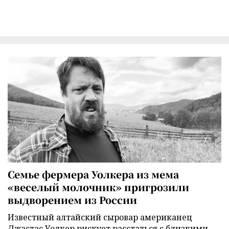
Семье фермера Уолкера из мема
«веселый молочник» пригрозили
выдворением из России
Известный алтайский сыровар американец
Джастас Уолкер рискует расстаться с близкими