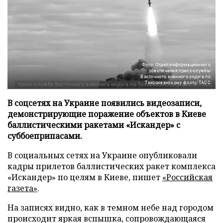
Фото: Отдел информационного
обеспечения пресс-службы
Восточного военного округа по
Тихоокеанскому флоту/ТАСС
В соцсетях на Украине появились видеозаписи,
демонстрирующие поражение объектов в Киеве
баллистическими ракетами «Искандер» с
суббоеприпасами.
В социальных сетях на Украине опубликовали
кадры прилетов баллистических ракет комплекса
«Искандер» по целям в Киеве, пишет
«Российская
газета»
.
На записях видно, как в темном небе над городом
происходит яркая вспышка, сопровождающаяся