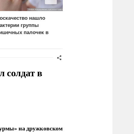
оскачество нашло
Хакеры получили
актерии группы
подтверждение участия
ишечных палочек в
НАТО в ударах по
ургерах пяти компаний
России
 солдат в
урмы» на дружковском