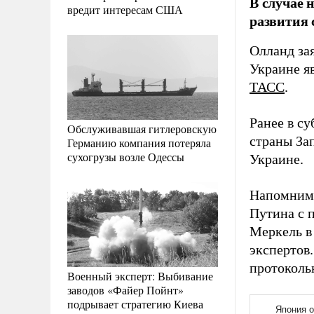
В случае 
вредит интересам США
развития 
Олланд за
Украине я
ТАСС
.
Ранее в с
Обслуживавшая гитлеровскую
страны За
Германию компания потеряла
сухогрузы возле Одессы
Украине.
Напомним,
Путина с 
Меркель в 
экспертов
протоколь
Военный эксперт: Выбивание
заводов «Файер Пойнт»
подрывает стратегию Киева