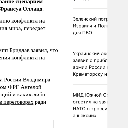
краине сценарием
 Франсуа Олланд.
Зеленский потребовал 
анию конфликта на
Израиля и Польши рак
ия мира, передает
для ПВО
пп Бридлав заявил, что
Украинский эксперт
ения конфликта на
заявил о приближении
армии России к
Краматорску и Славянс
а России Владимира
ром ФРГ Ангелой
гаций и каких-либо
МИД Южной Осетии
в переговорах
ради
ответил на заявления
НАТО о «российской
аннексии»