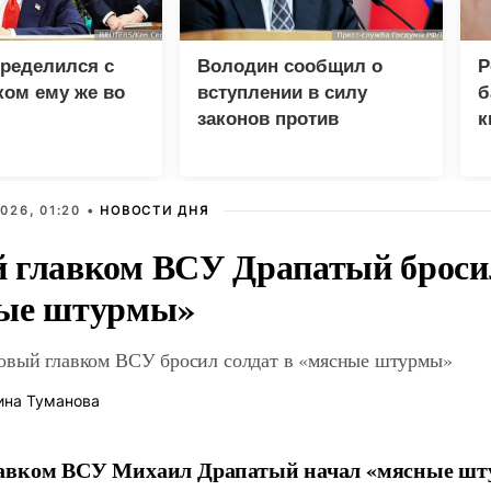
ределился с
Володин сообщил о
Р
ом ему же во
вступлении в силу
б
законов против
к
предателей России
б
026, 01:20 •
НОВОСТИ ДНЯ
 главком ВСУ Драпатый бросил
ые штурмы»
овый главком ВСУ бросил солдат в «мясные штурмы»
ина Туманова
авком ВСУ Михаил Драпатый начал «мясные шт