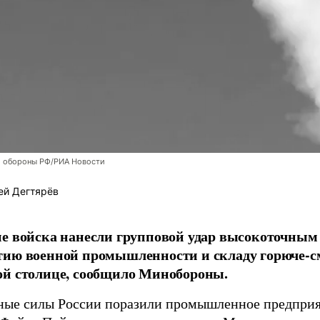
 обороны РФ/РИА Новости
ей Дегтярёв
е войска нанесли групповой удар высокоточным
тию военной промышленности и складу горюче-с
ой столице, сообщило Минобороны.
ые силы России поразили промышленное предприят