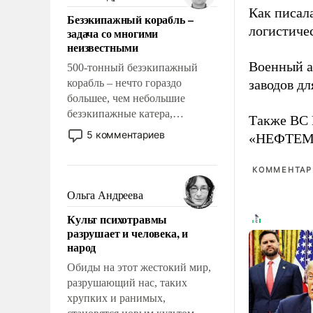
казалось, что эти вопросы
Как писал
Безэкипажный корабль –
решены раз и навсегда, но –
логистичес
задача со многими
нет, не решены.
неизвестными
Военный 
500-тонный безэкипажный
корабль – нечто гораздо
заводов д
большее, чем небольшие
безэкипажные катера,
Также ВС 
применение которых уже
5 комментариев
«НЕФТЕМАШ
стало обыденностью. Задача по
созданию такого корабля очень
КОММЕНТАРИ
сложна и амбициозна. Однако
и ее реализация радикально
Ольга Андреева
поднимет наши боевые
Культ психотравмы
возможности.
разрушает и человека, и
народ
Обиды на этот жестокий мир,
разрушающий нас, таких
хрупких и ранимых,