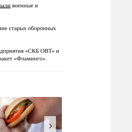
вали
военные и
ние старых оборонных
дприятия «СКБ ОВТ» и
ракет «Фламинго».