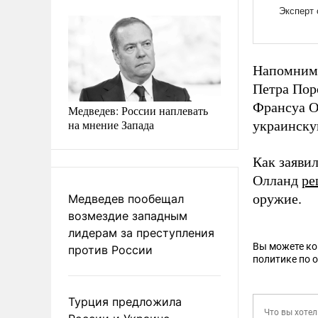
Напомним,
Петра Пор
Франсуа О
Медведев: России наплевать
на мнение Запада
украинску
Как заяви
Олланд
ре
оружие.
Медведев пообещал
возмездие западным
лидерам за преступления
Вы можете к
против России
политике по 
Турция предложила