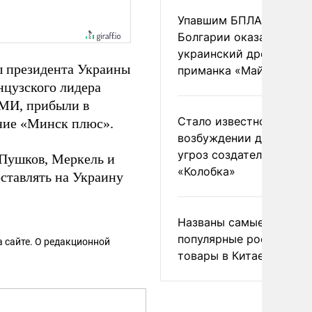
Упавшим БПЛА в
Болгарии оказался
украинский дрон-
 президента Украины
приманка «Майя»
нцузского лидера
СМИ, прибыли в
Стало известно о
ние «Минск плюс».
возбуждении дела из-з
угроз создателям
 Пушков, Меркель и
«Колобка»
ставлять на Украину
Названы самые
популярные российски
 сайте. О редакционной
товары в Китае