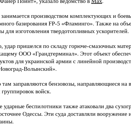
Файер Пойнт», указало ведомство в
Max
.
д занимается производством комплектующих и боев
емного базирования FP-5 «Фламинго». Также на объе
ы для изготовления твердотопливных ускорителей.
о, удар пришелся по складу горюче-смазочных матер
ащему ООО «Грандтерминал». Этот объект обеспеч
уктов для украинской армии с линейной производс
Новоград-Волынский».
 там заправляются бензовозы, направляющиеся на в
 группировок войск.
е ударные беспилотники также атаковали два сухогр
осточнее Одессы. Эти суда доставляли вооружение 
аины.