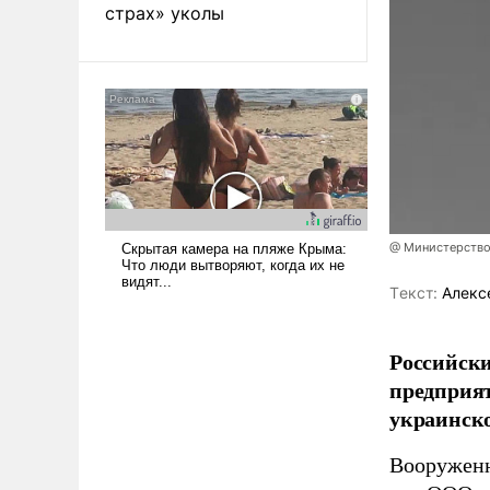
страх» уколы
@ Министерство
Tекст:
Алекс
Российски
предприя
украинск
Вооруженн