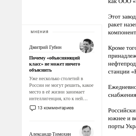
как ООО «
Этот заво
ракет наз
компонент
МНЕНИЯ
Кроме тог
Дмитрий Губин
принадлеж
Почему «объясняющий
класс» не может ничего
нефтепрод
объяснить
станции «
Уже несколько столетий в
России не могут решить, какое
Ежедневно
место в её жизни занимает
снабжения
интеллигенция, кто к ней
принадлежит, а кого из неё
13 комментариев
Российски
исключили с правом
южнее и в
восстановления и без оного. И
чем она отличается от просто
порты Укр
образованных людей. Иногда
Александр Тимохин