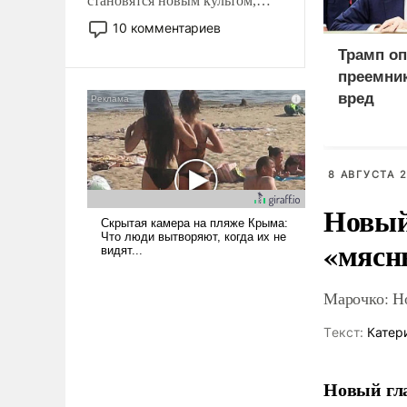
становятся новым культом,
постепенно вытесняя и
10 комментариев
отменяя традиционное
Трамп оп
требование к человеку – быть
преемник
мужественным и твердым под
вред
ударами судьбы, брать на себя
ответственность, помогать
слабым, идти вперед и
адаптироваться.
8 АВГУСТА 2
Новый
«мясн
Марочко: Н
Tекст:
Катер
Новый гл