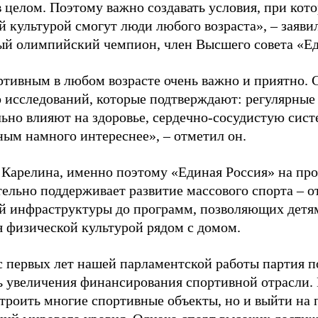
в целом. Поэтому важно создавать условия, при кот
й культурой смогут люди любого возраста», – заяви
ый олимпийский чемпион, член Высшего совета «Е
ртивным в любом возрасте очень важно и приятно. 
 исследований, которые подтверждают: регулярные
ьно влияют на здоровье, сердечно-сосудистую сист
ным намного интереснее», – отметил он.
 Карелина, именно поэтому «Единая Россия» на пр
ельно поддерживает развитие массового спорта – о
й инфраструктуры до программ, позволяющих детя
я физической культурой рядом с домом.
с первых лет нашей парламентской работы партия п
ь увеличения финансирования спортивной отрасли. 
строить многие спортивные объекты, но и выйти на 