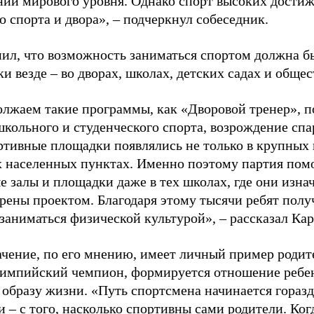
ний мирового уровня. Однако спорт высоких достиж
о спорта и двора», – подчеркнул собеседник.
ил, что возможность заниматься спортом должна б
и везде – во дворах, школах, детских садах и обще
лжаем такие программы, как «Дворовой тренер», п
школьного и студенческого спорта, возрождение спа
ртивные площадки появлялись не только в крупных г
 населенных пунктах. Именно поэтому партия помо
е залы и площадки даже в тех школах, где они изна
рены проектом. Благодаря этому тысячи ребят пол
заниматься физической культурой», – рассказал Ка
ачение, по его мнению, имеет личный пример родит
лимпийский чемпион, формируется отношение ребен
 образу жизни. «Путь спортсмена начинается гораз
 – с того, насколько спортивны сами родители. Ког