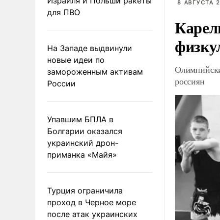
Израиля и Польши ракеты
8 АВГУСТА 2
для ПВО
Карел
физку
На Западе выдвинули
новые идеи по
Олимпийски
замороженным активам
россиян
России
Упавшим БПЛА в
Болгарии оказался
украинский дрон-
приманка «Майя»
Турция ограничила
проход в Черное море
после атак украинских