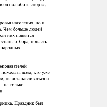
нсов полюбить спорт», –
ровья населения, но и
а. Чем больше людей
еди них появятся
 этапы отбора, попасть
ународных
еподавателей
пожелать всем, кто уже
й, не останавливаться и
– не только
н.
урника. Праздник был