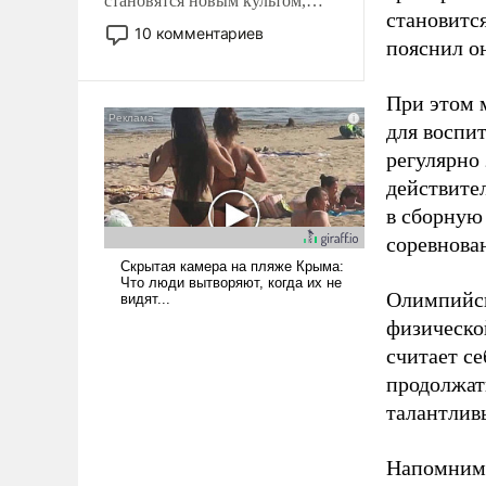
становятся новым культом,
становитс
постепенно вытесняя и
10 комментариев
пояснил о
отменяя традиционное
требование к человеку – быть
мужественным и твердым под
При этом м
ударами судьбы, брать на себя
для воспи
ответственность, помогать
регулярно
слабым, идти вперед и
действите
адаптироваться.
в сборную
соревнова
Олимпийск
физическо
считает се
продолжат
талантлив
Напомним,