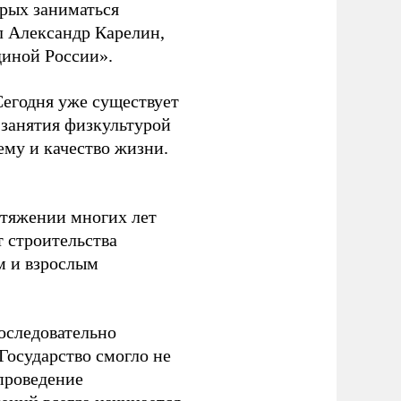
орых заниматься
л Александр Карелин,
диной России».
Сегодня уже существует
 занятия физкультурой
ему и качество жизни.
отяжении многих лет
т строительства
м и взрослым
оследовательно
Государство смогло не
проведение