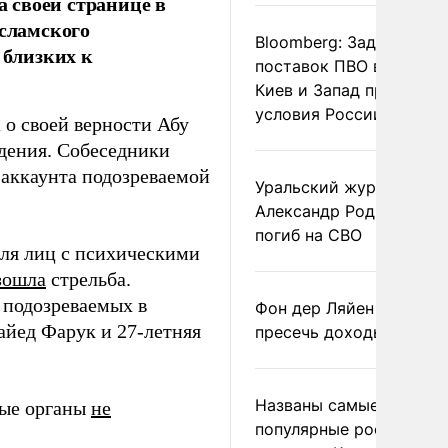
 своей странице в
Исламского
Bloomberg: Задержка
 близких к
поставок ПВО вынудит
Киев и Запад принять
условия России
 о своей верности Абу
адения. Собеседники
 аккаунта подозреваемой
Уральский журналист
Александр Родионов
погиб на СВО
для лиц с психическими
зошла
стрельба.
 подозреваемых в
Фон дер Ляйен призвал
айед Фарук и 27-летняя
пресечь доходы России
Названы самые
ные органы
не
популярные российски