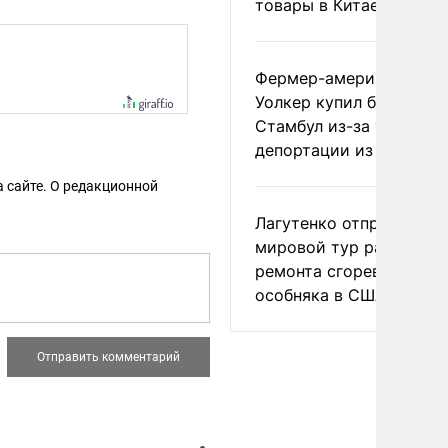
товары в Китае
Фермер-американец
Уолкер купил билет в
Стамбул из-за угрозы
депортации из России
 сайте. О редакционной
Лагутенко отправился в
мировой тур ради
ремонта сгоревшего
особняка в США