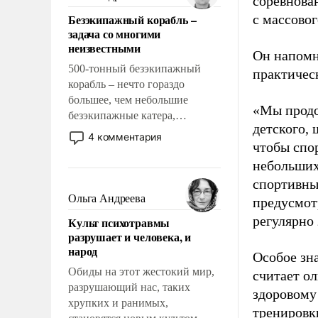
соревнова
казалось, что эти вопросы
Безэкипажный корабль –
с массовог
решены раз и навсегда, но –
задача со многими
нет, не решены.
неизвестными
Он напомн
500-тонный безэкипажный
практическ
корабль – нечто гораздо
большее, чем небольшие
«Мы продо
безэкипажные катера,
детского, 
применение которых уже
4 комментария
чтобы спо
стало обыденностью. Задача по
созданию такого корабля очень
небольших
сложна и амбициозна. Однако
спортивны
и ее реализация радикально
Ольга Андреева
предусмот
поднимет наши боевые
регулярно 
Культ психотравмы
возможности.
разрушает и человека, и
народ
Особое зн
Обиды на этот жестокий мир,
считает о
разрушающий нас, таких
здоровому
хрупких и ранимых,
тренировки