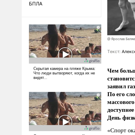
БПЛА
@ Ярослав Беля
Tекст:
Алекс
Чем больш
становитс
заявил г
По его сл
массового
доступнее
День физ
«Спорт ока