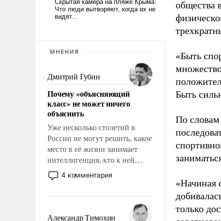
общества 
физическо
трехкратн
МНЕНИЯ
«Быть спо
множество
Дмитрий Губин
положител
Почему «объясняющий
Быть силь
класс» не может ничего
объяснить
По словам
Уже несколько столетий в
последоват
России не могут решить, какое
спортивно
место в её жизни занимает
заниматьс
интеллигенция, кто к ней
принадлежит, а кого из неё
4 комментария
исключили с правом
«Начиная 
восстановления и без оного. И
добивалас
чем она отличается от просто
только до
образованных людей. Иногда
Александр Тимохин