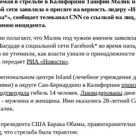
емая в стрельбе в Калифорнии Ташфин Малик на
й сети заявляла о присяге на верность лидеру «
ва*», сообщает телеканал CNN со ссылкой на лиц,
анию инцидента.
ли полагают, что Малик под чужим именем заявляла
-Багдади в социальной сети Facebook* во время нап
а не уточнили, как власти узнали о принадлежности
, передает
РИА «Новости»
.
 региональном центре Inland (лечебное учреждение 
иями) в округе Сан-Бернардино в Калифорнии
прои
одтвердила
гибель 14 человек.
Ликвидированы
двое
 - мужчина и женщина. Ими оказались 28-летний С
алик.
 президента США Барака Обамы, правоохранитель
т
, что стрельба была терактом.