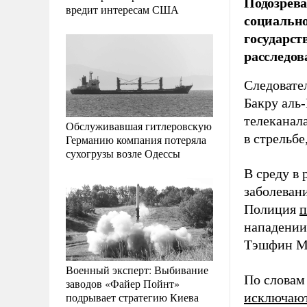
Подозрева
вредит интересам США
социально
государст
расследов
Следовате
Бакру аль
телеканал
Обслуживавшая гитлеровскую
в стрельбе
Германию компания потеряла
сухогрузы возле Одессы
В среду в
заболеван
Полиция
п
нападении
Тэшфин М
Военный эксперт: Выбивание
По словам
заводов «Файер Пойнт»
подрывает стратегию Киева
исключаю