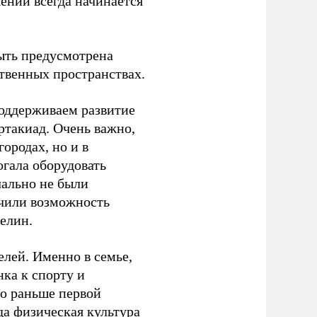
ений всегда начинается
ыть предусмотрена
ственных пространствах.
оддерживаем развитие
ртакиад. Очень важно,
ородах, но и в
гала оборудовать
чально не были
учили возможность
релин.
елей. Именно в семье,
ка к спорту и
до раньше первой
да физическая культура