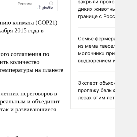
закрыли проходы для
диких животных на
границе с Россией
нию климата (СОР21)
абря 2015 года в
Семье фермера Уолкер
из мема «веселый
молочник» пригрозили
ого соглашения по
выдворением из Росси
ить количество
 температуры на планете
Эксперт объяснил
пропажу белых грибов 
летних переговоров в
лесах этим летом
ерсальным и объединит
 так и развивающиеся