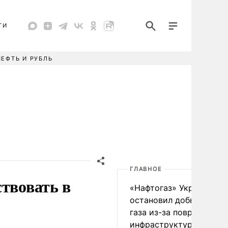
ТИ
НЕФТЬ И РУБЛЬ
ГЛАВНОЕ
ствовать в
«Нафтогаз» Украины
остановил добычу нефт
газа из-за повреждения
инфраструктуры