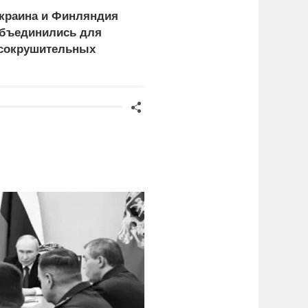
краина и Финляндия
Пощечина всей системе
бъединились для
правосудия: что
сокрушительных
натворил сын
анкций" против России
украинского олигарха