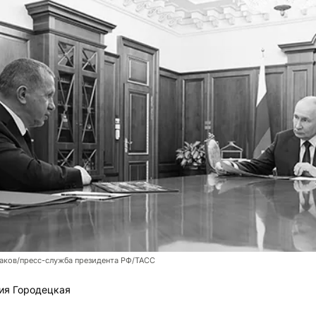
аков/пресс-служба президента РФ/ТАСС
ия Городецкая