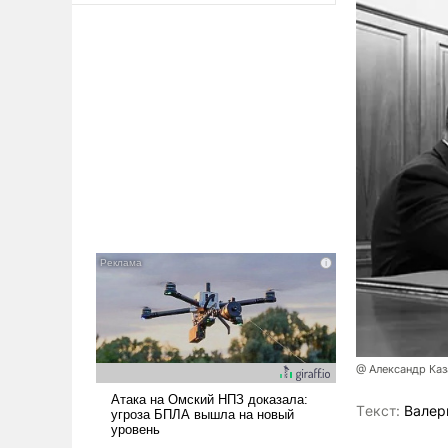
@ Александр Каз
Tекст:
Валер