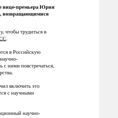
е вице-премьера Юрия
ми, возвращающимися
у, чтобы трудиться в
СС
.
тся в Российскую
научно-
ь с ними повстречаться,
рства.
учил включить это
тся с научными
вационный научно-