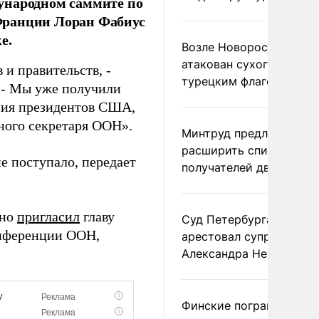
ународном саммите по
Франции Лоран Фабиус
е.
Возле Новороссийска
атакован сухогруз под
 и правительств, -
турецким флагом
 - Мы уже получили
ния президентов США,
ного секретаря ООН».
Минтруд предложил
расширить список
е поступало, передает
получателей двух пенс
чно
пригласил
главу
Суд Петербурга заочно
онференции ООН,
арестовал супругу
Александра Невзорова
Финские пограничники