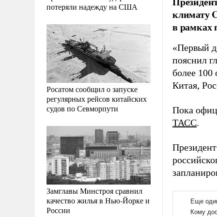
Президент
потеряли надежду на США
климату 
в рамках 
«Первый де
пояснил г
более 100
Китая, Ро
Росатом сообщил о запуске
регулярных рейсов китайских
судов по Севморпути
Пока офиц
ТАСС
.
Президент
российско
запланиров
Замглавы Минстроя сравнил
качество жилья в Нью-Йорке и
России