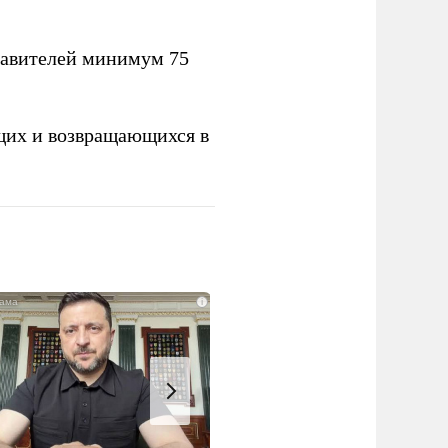
тавителей минимум 75
щих и возвращающихся в
i