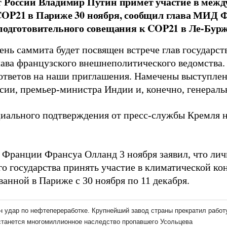
 России Владимир Путин примет участие в межд
COP21 в Париже 30 ноября, сообщил глава МИД 
подготовительного совещания к COP21 в Ле-Бурж
нь саммита будет посвящен встрече глав государств
лава французского внешнеполитического ведомства.
 ответов на наши приглашения. Намечены выступле
ссии, премьер-министра Индии и, конечно, генераль
иального подтверждения от пресс-службы Кремля н
 Франции Франсуа Олланд 3 ноября заявил, что ли
го государства принять участие в климатической к
анной в Париже c 30 ноября по 11 декабря.