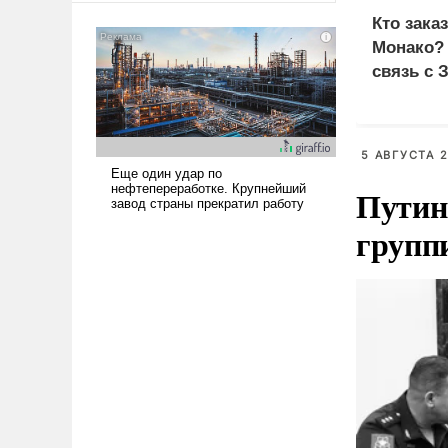
американские арсеналы.
Кто зака
Сложившаяся ситуация
Монако?
означает многолетний период
связь с 
уязвимости США, например,
перед Китаем.
5 АВГУСТА 2
Путин
групп