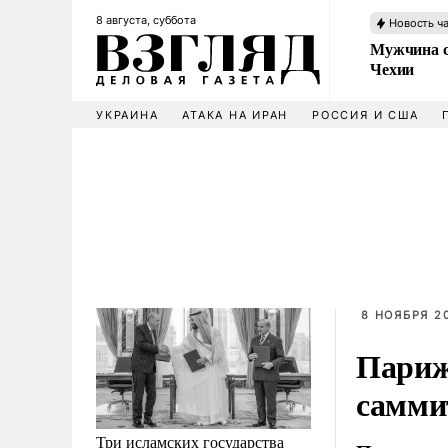
8 августа, суббота
Новость ч
Мужчина с
Чехии
УКРАИНА
АТАКА НА ИРАН
РОССИЯ И США
8 НОЯБРЯ 20
Париж
самми
Три исламских государства