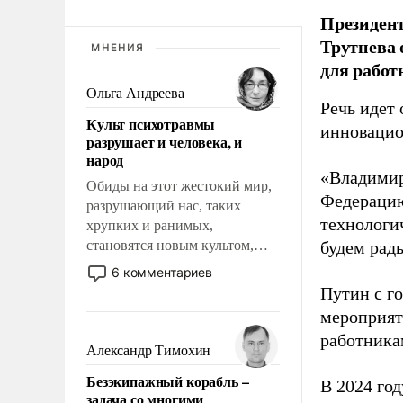
Президен
Трутнева 
МНЕНИЯ
для работ
Ольга Андреева
Речь идет 
Культ психотравмы
инновацио
разрушает и человека, и
народ
«Владимир
Обиды на этот жестокий мир,
Федерацию
разрушающий нас, таких
технологи
хрупких и ранимых,
становятся новым культом,
будем рады
постепенно вытесняя и
6 комментариев
отменяя традиционное
Путин с г
требование к человеку – быть
мероприят
мужественным и твердым под
работника
ударами судьбы, брать на себя
Александр Тимохин
ответственность, помогать
Безэкипажный корабль –
слабым, идти вперед и
В 2024 го
задача со многими