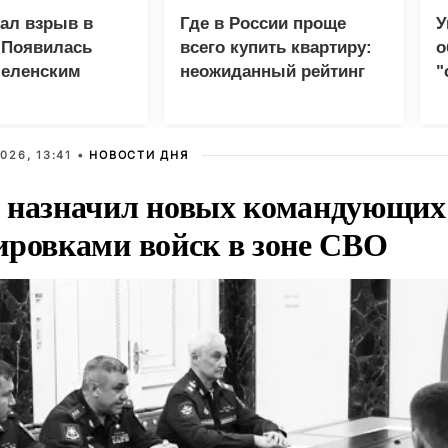
зал взрыв в
Где в России проще
У
 Появилась
всего купить квартиру:
о
Зеленским
неожиданный рейтинг
"
с
026, 13:41 •
НОВОСТИ ДНЯ
 назначил новых командующих
ировками войск в зоне СВО