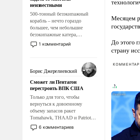
адаптироваться.
технологи
неизвестными
500-тонный безэкипажный
Месяцем р
корабль – нечто гораздо
государст
большее, чем небольшие
безэкипажные катера,
применение которых уже
До этого г
1 комментарий
стало обыденностью. Задача по
страну исс
созданию такого корабля очень
сложна и амбициозна. Однако
КОММЕНТАРИ
и ее реализация радикально
Борис Джерелиевский
поднимет наши боевые
Сможет ли Пентагон
возможности.
перестроить ВПК США
Только для того, чтобы
вернуться к довоенному
объему запасов ракет
Tomahawk, THAAD и Patriot
США потребуется более трех
6 комментариев
лет. Даже небольшая война с
Ираном опустошила