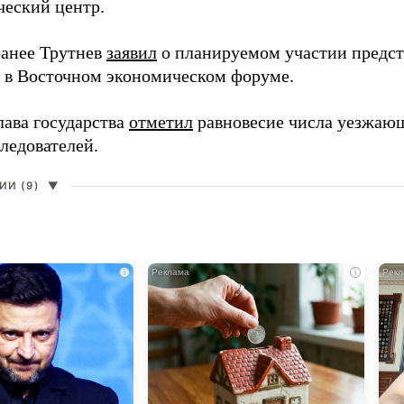
ческий центр.
анее Трутнев
заявил
о планируемом участии предс
в в Восточном экономическом форуме.
лава государства
отметил
равновесие числа уезжаю
ледователей.
И (9)
▼
i
i