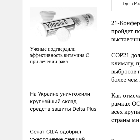
21-Конфер
пройдет по
выставочн
Ученые подтвердили
эффективность витамина C
СОР21 дол
при лечении рака
климату, 
выбросов 
более чем 
На Украине уничтожили
Как отмеч
крупнейший склад
рамках ОО
средств защиты Delta Plus
всех круп
страны ми
Сенат США одобрил
ужесточение санкций