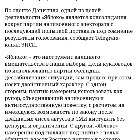
По оценке Данилила, одной из целей
деятельности «Яблоко» является консолидация
вокруг партии антивоенного электората с
последующей попыткой поставить под сомнение
результаты голосования,
сообщает
Telegram-
канал ЭИСИ.
«Яблоко» – это инструмент внешнего
вмешательства в наши выборы. Цели кукловодов
по использованию партии очевидны –
дестабилизация ситуации, сам процесс при этом
носит двойственный характер. С одной
стороны, партию намерены использовать как
рупор, объединяющий антивоенную и
антигосударственную повестку, с расчетом на
имеющуюся возможность по закону после
двадцатых чисел августа в СМИ выступать без
цензуры и ограничений. С другой, «Яблоко»
намеренно подставляют под снятие с целью
обвинить власти России в цензуре и в страхе